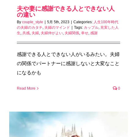
夫や妻に感謝できる人とできない人
の違い
By
couple_style
|
5月 5th, 2023
|
Categories:
人生100年時代
の夫婦のカタチ
,
夫婦のマインド
|
Tags:
カップル
,
充実した人
生
,
共感
,
夫婦
,
夫婦仲がよい
,
夫婦関係
,
幸せ
,
感謝
感謝できる人とできない人がいるみたい。夫婦
の関係でパートナーに感謝しないと大変なこと
になるかも
Read More
0