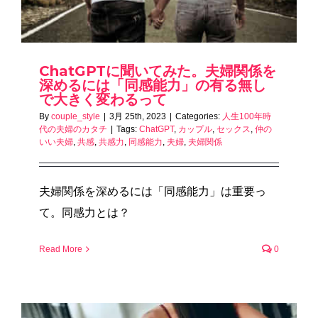
ChatGPTに聞いてみた。夫婦関係を
深めるには「同感能力」の有る無し
で大きく変わるって
By
couple_style
|
3月 25th, 2023
|
Categories:
人生100年時
代の夫婦のカタチ
|
Tags:
ChatGPT
,
カップル
,
セックス
,
仲の
いい夫婦
,
共感
,
共感力
,
同感能力
,
夫婦
,
夫婦関係
夫婦関係を深めるには「同感能力」は重要っ
て。同感力とは？
Read More
0