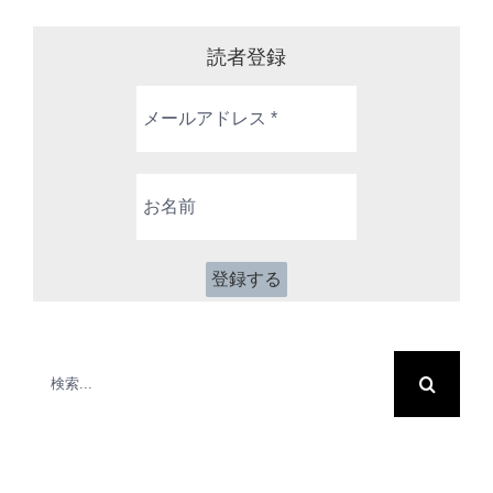
読者登録
メ
ー
ル
ア
お
ド
名
レ
前
ス
*
検
索
…