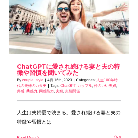
ChatGPTに愛され続ける妻と夫の特
徴や習慣を聞いてみた
By
couple_style
|
4月 16th, 2023
|
Categories:
人生100年時
代の夫婦のカタチ
|
Tags:
ChatGPT
,
カップル
,
仲のいい夫婦
,
共感
,
共感力
,
同感能力
,
夫婦
,
夫婦関係
人生は夫婦愛で決まる。愛され続ける妻と夫の
特徴や習慣とは
Read More
0