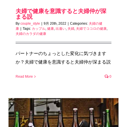
夫婦で健康を意識すると夫婦仲が深
まる説
By
couple_style
|
9月 20th, 2022
|
Categories:
夫婦の健
康
|
Tags:
カップル
,
健康
,
出逢い
,
夫婦
,
夫婦でココロの健康
,
夫婦のカラダの健康
パートナーのちょっとした変化に気づきます
か？夫婦で健康を意識すると夫婦仲が深まる説
Read More
0