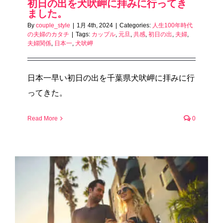
初日の出を犬吠岬に拝みに行ってき
ました。
By
couple_style
|
1月 4th, 2024
|
Categories:
人生100年時代
の夫婦のカタチ
|
Tags:
カップル
,
元旦
,
共感
,
初日の出
,
夫婦
,
夫婦関係
,
日本一
,
犬吠岬
日本一早い初日の出を千葉県犬吠岬に拝みに行
ってきた。
Read More
0