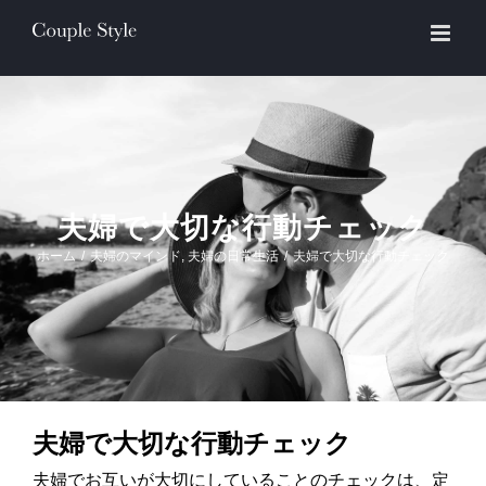
Skip
to
content
夫婦で大切な行動チェック
ホーム
/
夫婦のマインド
,
夫婦の日常生活
/
夫婦で大切な行動チェック
夫婦で大切な行動チェック
夫婦でお互いが大切にしていることのチェックは、定