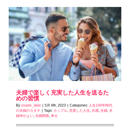
夫婦で楽しく充実した人生を送るた
めの習慣
By
couple_style
|
5月 6th, 2023
|
Categories:
人生100年時代
の夫婦のカタチ
|
Tags:
カップル
,
充実した人生
,
共感
,
夫婦
,
夫
婦仲がよい
,
夫婦関係
,
幸せ