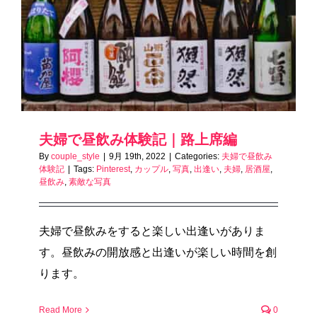
夫婦で昼飲み体験記｜路上席編
By
couple_style
|
9月 19th, 2022
|
Categories:
夫婦で昼飲み
体験記
|
Tags:
Pinterest
,
カップル
,
写真
,
出逢い
,
夫婦
,
居酒屋
,
昼飲み
,
素敵な写真
夫婦で昼飲みをすると楽しい出逢いがありま
す。昼飲みの開放感と出逢いが楽しい時間を創
ります。
Read More
0