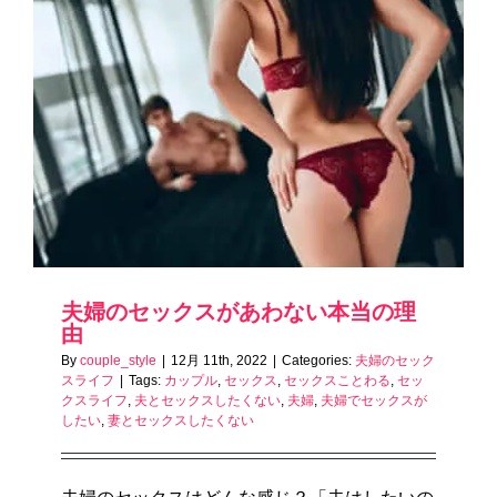
夫婦のセックスがあわない本当の理
由
By
couple_style
|
12月 11th, 2022
|
Categories:
夫婦のセック
スライフ
|
Tags:
カップル
,
セックス
,
セックスことわる
,
セッ
クスライフ
,
夫とセックスしたくない
,
夫婦
,
夫婦でセックスが
したい
,
妻とセックスしたくない