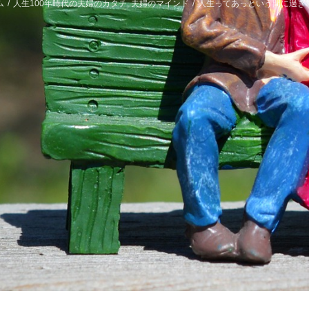
ム
/
人生100年時代の夫婦のカタチ
,
夫婦のマインド
/
人生ってあっという間に過ぎ