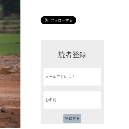
読者登録
メ
ー
ル
ア
ド
お
レ
名
ス
前
*