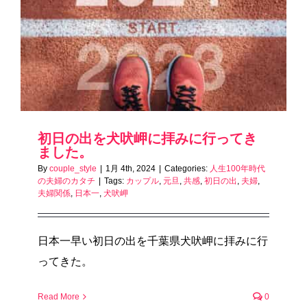
初日の出を犬吠岬に拝みに行ってき
ました。
By
couple_style
|
1月 4th, 2024
|
Categories:
人生100年時代
の夫婦のカタチ
|
Tags:
カップル
,
元旦
,
共感
,
初日の出
,
夫婦
,
夫婦関係
,
日本一
,
犬吠岬
日本一早い初日の出を千葉県犬吠岬に拝みに行
ってきた。
Read More
0