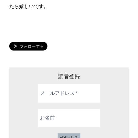
たら嬉しいです。
読者登録
メ
ー
ル
ア
お
ド
名
レ
前
ス
*