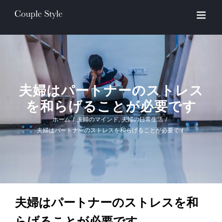
Skip
to
content
夫婦はパートナーのストレス
を和らげることが必要です
ホーム
/
夫婦のマインド
,
夫婦の日常生活
/
夫婦はパートナーのストレスを和らげることが必要です
夫婦はパートナーのストレスを和
らげることが必要です