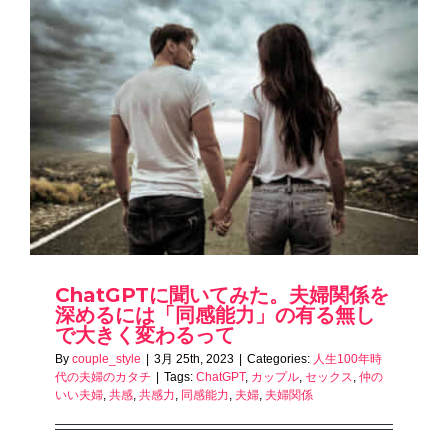
ChatGPTに聞いてみた。夫婦関係を
深めるには「同感能力」の有る無し
で大きく変わるって
By
couple_style
|
3月 25th, 2023
|
Categories:
人生100年時
代の夫婦のカタチ
|
Tags:
ChatGPT
,
カップル
,
セックス
,
仲の
いい夫婦
,
共感
,
共感力
,
同感能力
,
夫婦
,
夫婦関係