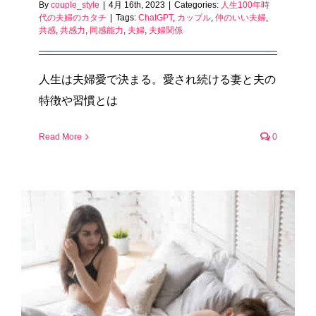
By
couple_style
|
4月 16th, 2023
|
Categories:
人生100年時
代の夫婦のカタチ
|
Tags:
ChatGPT
,
カップル
,
仲のいい夫婦
,
共感
,
共感力
,
同感能力
,
夫婦
,
夫婦関係
人生は夫婦愛で決まる。愛され続ける妻と夫の
特徴や習慣とは
Read More
0