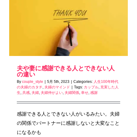
夫や妻に感謝できる人とできない人
の違い
By
couple_style
|
5月 5th, 2023
|
Categories:
人生100年時代
の夫婦のカタチ
,
夫婦のマインド
|
Tags:
カップル
,
充実した人
生
,
共感
,
夫婦
,
夫婦仲がよい
,
夫婦関係
,
幸せ
,
感謝
感謝できる人とできない人がいるみたい。夫婦
の関係でパートナーに感謝しないと大変なこと
になるかも