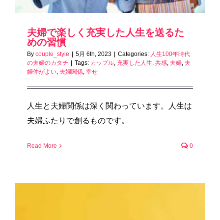
夫婦で楽しく充実した人生を送るた
めの習慣
By
couple_style
|
5月 6th, 2023
|
Categories:
人生100年時代
の夫婦のカタチ
|
Tags:
カップル
,
充実した人生
,
共感
,
夫婦
,
夫
婦仲がよい
,
夫婦関係
,
幸せ
人生と夫婦関係は深く関わっています。人生は
夫婦ふたりで創るものです。
Read More
0