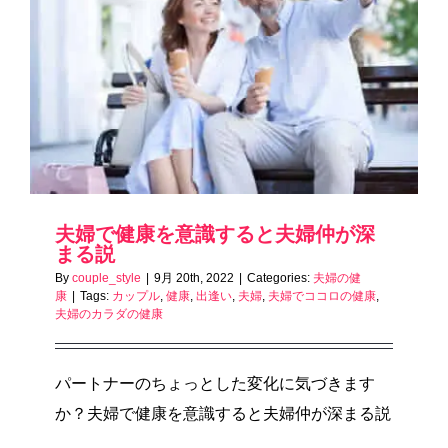
夫婦で健康を意識すると夫婦仲が深
まる説
By
couple_style
|
9月 20th, 2022
|
Categories:
夫婦の健
康
|
Tags:
カップル
,
健康
,
出逢い
,
夫婦
,
夫婦でココロの健康
,
夫婦のカラダの健康
パートナーのちょっとした変化に気づきます
か？夫婦で健康を意識すると夫婦仲が深まる説