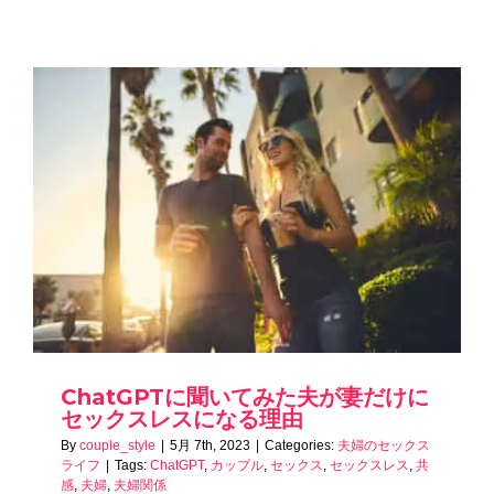
ChatGPTに聞いてみた夫が妻だけに
セックスレスになる理由
By
couple_style
|
5月 7th, 2023
|
Categories:
夫婦のセックス
ライフ
|
Tags:
ChatGPT
,
カップル
,
セックス
,
セックスレス
,
共
感
,
夫婦
,
夫婦関係