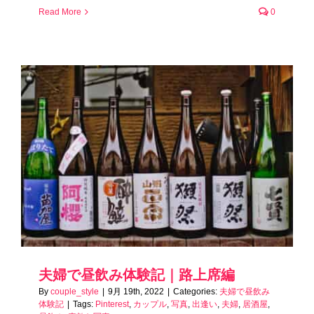
Read More
0
夫婦で昼飲み体験記｜路上席編
By
couple_style
|
9月 19th, 2022
|
Categories:
夫婦で昼飲み
体験記
|
Tags:
Pinterest
,
カップル
,
写真
,
出逢い
,
夫婦
,
居酒屋
,