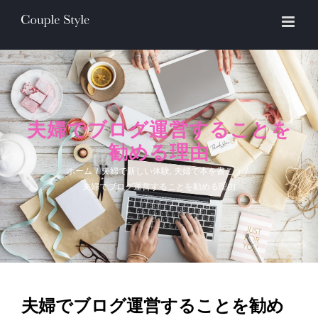
Skip
to
content
夫婦でブログ運営することを
勧める理由
ホーム
/
夫婦で新しい体験
,
夫婦で本を書こう
/
夫婦でブログ運営することを勧める理由
夫婦でブログ運営することを勧め