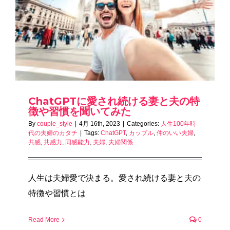
ChatGPTに愛され続ける妻と夫の特
徴や習慣を聞いてみた
By
couple_style
|
4月 16th, 2023
|
Categories:
人生100年時
代の夫婦のカタチ
|
Tags:
ChatGPT
,
カップル
,
仲のいい夫婦
,
共感
,
共感力
,
同感能力
,
夫婦
,
夫婦関係
人生は夫婦愛で決まる。愛され続ける妻と夫の
特徴や習慣とは
Read More
0