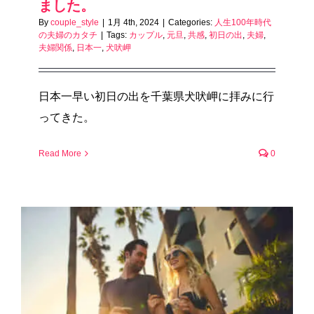
ました。
By
couple_style
|
1月 4th, 2024
|
Categories:
人生100年時代
の夫婦のカタチ
|
Tags:
カップル
,
元旦
,
共感
,
初日の出
,
夫婦
,
夫婦関係
,
日本一
,
犬吠岬
日本一早い初日の出を千葉県犬吠岬に拝みに行
ってきた。
Read More
0