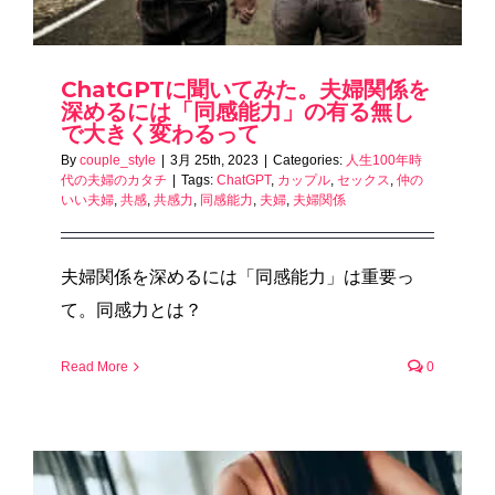
ChatGPTに聞いてみた。夫婦関係を
深めるには「同感能力」の有る無し
で大きく変わるって
By
couple_style
|
3月 25th, 2023
|
Categories:
人生100年時
代の夫婦のカタチ
|
Tags:
ChatGPT
,
カップル
,
セックス
,
仲の
いい夫婦
,
共感
,
共感力
,
同感能力
,
夫婦
,
夫婦関係
夫婦関係を深めるには「同感能力」は重要っ
て。同感力とは？
Read More
0