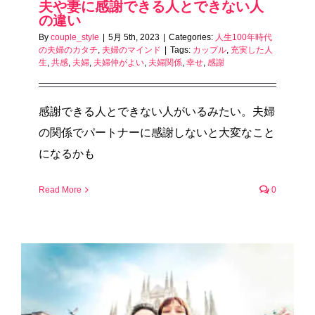
夫や妻に感謝できる人とできない人
の違い
By
couple_style
|
5月 5th, 2023
|
Categories:
人生100年時代
の夫婦のカタチ
,
夫婦のマインド
|
Tags:
カップル
,
充実した人
生
,
共感
,
夫婦
,
夫婦仲がよい
,
夫婦関係
,
幸せ
,
感謝
感謝できる人とできない人がいるみたい。夫婦
の関係でパートナーに感謝しないと大変なこと
になるかも
Read More
0