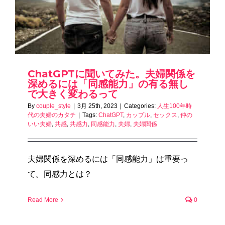
ChatGPTに聞いてみた。夫婦関係を
深めるには「同感能力」の有る無し
で大きく変わるって
By
couple_style
|
3月 25th, 2023
|
Categories:
人生100年時
代の夫婦のカタチ
|
Tags:
ChatGPT
,
カップル
,
セックス
,
仲の
いい夫婦
,
共感
,
共感力
,
同感能力
,
夫婦
,
夫婦関係
夫婦関係を深めるには「同感能力」は重要っ
て。同感力とは？
Read More
0