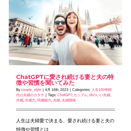
ChatGPTに愛され続ける妻と夫の特
徴や習慣を聞いてみた
By
couple_style
|
4月 16th, 2023
|
Categories:
人生100年時
代の夫婦のカタチ
|
Tags:
ChatGPT
,
カップル
,
仲のいい夫婦
,
共感
,
共感力
,
同感能力
,
夫婦
,
夫婦関係
人生は夫婦愛で決まる。愛され続ける妻と夫の
特徴や習慣とは