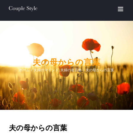
Skip
to
content
夫の母からの言葉
ホーム
/
夫婦のマインド
,
夫婦の名言集
/
夫の母からの言葉
夫の母からの言葉