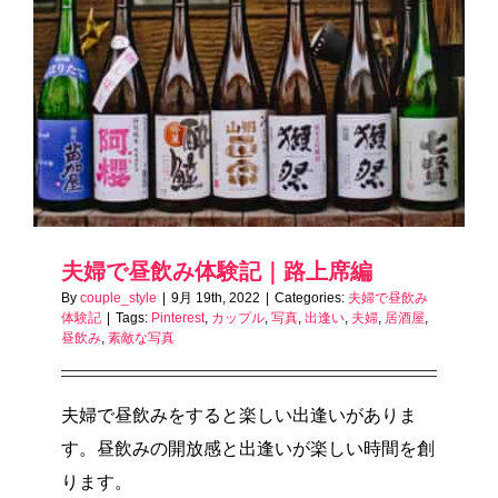
夫婦で昼飲み体験記｜路上席編
By
couple_style
|
9月 19th, 2022
|
Categories:
夫婦で昼飲み
体験記
|
Tags:
Pinterest
,
カップル
,
写真
,
出逢い
,
夫婦
,
居酒屋
,
昼飲み
,
素敵な写真
夫婦で昼飲みをすると楽しい出逢いがありま
す。昼飲みの開放感と出逢いが楽しい時間を創
ります。