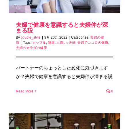
夫婦で健康を意識すると夫婦仲が深
まる説
By
couple_style
|
9月 20th, 2022
|
Categories:
夫婦の健
康
|
Tags:
カップル
,
健康
,
出逢い
,
夫婦
,
夫婦でココロの健康
,
夫婦のカラダの健康
パートナーのちょっとした変化に気づきます
か？夫婦で健康を意識すると夫婦仲が深まる説
Read More
0