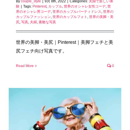
By
couple_style
|
9月 8th, 2022
|
Categories:
夫婦で新しい体
験
|
Tags:
Pinterest
,
カップル
,
世界のオシャレ女性コーデ
,
世
界のオシャレ男コーデ
,
世界のカップルパーティドレス
,
世界の
カップルファッション
,
世界のカップルフォト
,
世界の美脚・美
尻
,
写真
,
夫婦
,
素敵な写真
世界の美脚・美尻｜Pinterest｜美脚フェチと美
尻フェチ向け写真です。
Read More
0