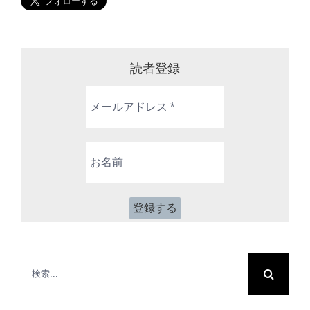
読者登録
メ
ー
ル
ア
お
ド
名
レ
前
ス
*
検
索
…