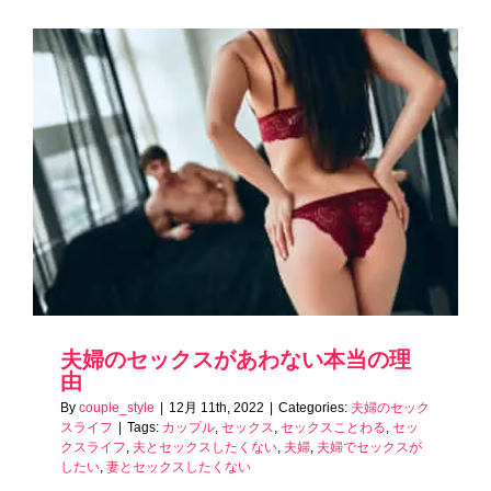
夫婦のセックスがあわない本当の理
由
By
couple_style
|
12月 11th, 2022
|
Categories:
夫婦のセック
スライフ
|
Tags:
カップル
,
セックス
,
セックスことわる
,
セッ
クスライフ
,
夫とセックスしたくない
,
夫婦
,
夫婦でセックスが
したい
,
妻とセックスしたくない