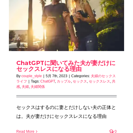
ChatGPTに聞いてみた夫が妻だけに
セックスレスになる理由
By
couple_style
|
5月 7th, 2023
|
Categories:
夫婦のセックス
ライフ
|
Tags:
ChatGPT
,
カップル
,
セックス
,
セックスレス
,
共
感
,
夫婦
,
夫婦関係
セックスはするのに妻とだけしない夫の正体と
は。夫が妻だけにセックスレスになる理由
Read More
0