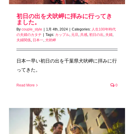
初日の出を犬吠岬に拝みに行ってき
ました。
By
couple_style
|
1月 4th, 2024
|
Categories:
人生100年時代
の夫婦のカタチ
|
Tags:
カップル
,
元旦
,
共感
,
初日の出
,
夫婦
,
夫婦関係
,
日本一
,
犬吠岬
日本一早い初日の出を千葉県犬吠岬に拝みに行
ってきた。
Read More
0