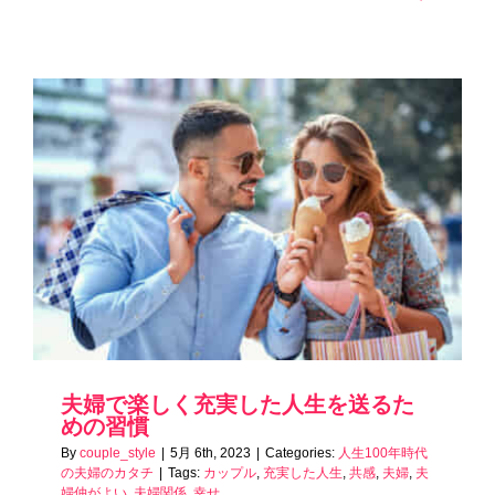
夫婦で楽しく充実した人生を送るた
めの習慣
By
couple_style
|
5月 6th, 2023
|
Categories:
人生100年時代
の夫婦のカタチ
|
Tags:
カップル
,
充実した人生
,
共感
,
夫婦
,
夫
婦仲がよい
,
夫婦関係
,
幸せ