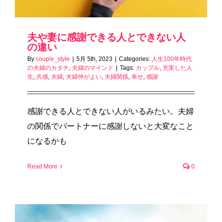
夫や妻に感謝できる人とできない人
の違い
By
couple_style
|
5月 5th, 2023
|
Categories:
人生100年時代
の夫婦のカタチ
,
夫婦のマインド
|
Tags:
カップル
,
充実した人
生
,
共感
,
夫婦
,
夫婦仲がよい
,
夫婦関係
,
幸せ
,
感謝
感謝できる人とできない人がいるみたい。夫婦
の関係でパートナーに感謝しないと大変なこと
になるかも
Read More
0