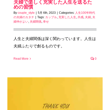
夫婦で楽しく充実した人生を送るた
めの習慣
By
couple_style
|
5月 6th, 2023
|
Categories:
人生100年時代
の夫婦のカタチ
|
Tags:
カップル
,
充実した人生
,
共感
,
夫婦
,
夫
婦仲がよい
,
夫婦関係
,
幸せ
人生と夫婦関係は深く関わっています。人生は
夫婦ふたりで創るものです。
Read More
0