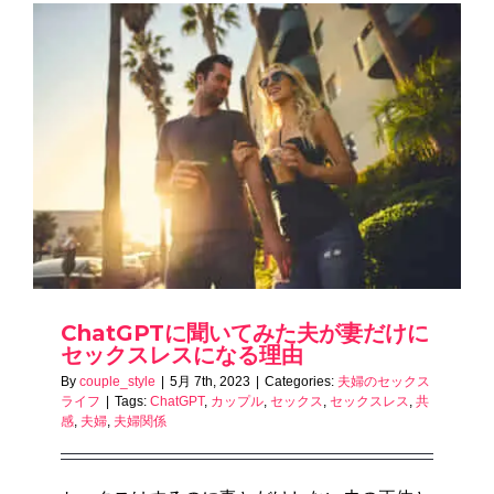
ChatGPTに聞いてみた夫が妻だけに
セックスレスになる理由
By
couple_style
|
5月 7th, 2023
|
Categories:
夫婦のセックス
ライフ
|
Tags:
ChatGPT
,
カップル
,
セックス
,
セックスレス
,
共
感
,
夫婦
,
夫婦関係