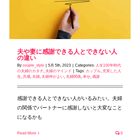
夫や妻に感謝できる人とできない人
の違い
By
couple_style
|
5月 5th, 2023
|
Categories:
人生100年時代
の夫婦のカタチ
,
夫婦のマインド
|
Tags:
カップル
,
充実した人
生
,
共感
,
夫婦
,
夫婦仲がよい
,
夫婦関係
,
幸せ
,
感謝
感謝できる人とできない人がいるみたい。夫婦
の関係でパートナーに感謝しないと大変なこと
になるかも
Read More
0