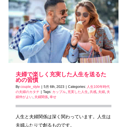
夫婦で楽しく充実した人生を送るた
めの習慣
By
couple_style
|
5月 6th, 2023
|
Categories:
人生100年時代
の夫婦のカタチ
|
Tags:
カップル
,
充実した人生
,
共感
,
夫婦
,
夫
婦仲がよい
,
夫婦関係
,
幸せ
人生と夫婦関係は深く関わっています。人生は
夫婦ふたりで創るものです。