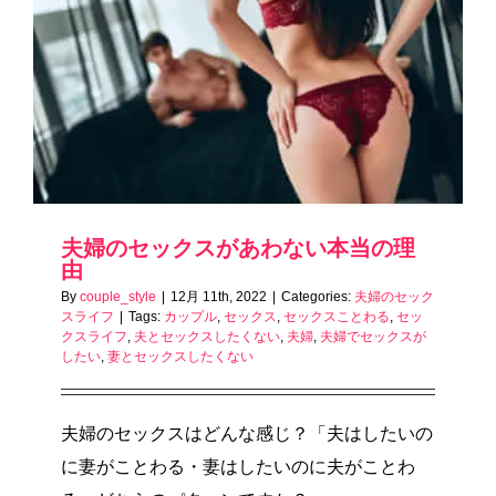
夫婦のセックスがあわない本当の理
由
By
couple_style
|
12月 11th, 2022
|
Categories:
夫婦のセック
スライフ
|
Tags:
カップル
,
セックス
,
セックスことわる
,
セッ
クスライフ
,
夫とセックスしたくない
,
夫婦
,
夫婦でセックスが
したい
,
妻とセックスしたくない
夫婦のセックスはどんな感じ？「夫はしたいの
に妻がことわる・妻はしたいのに夫がことわ