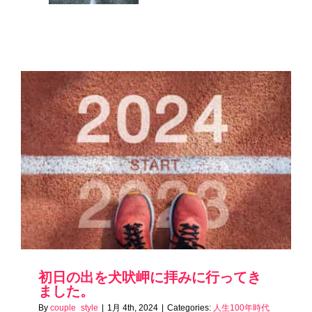
初日の出を犬吠岬に拝みに行ってき
ました。
By
couple_style
|
1月 4th, 2024
|
Categories:
人生100年時代