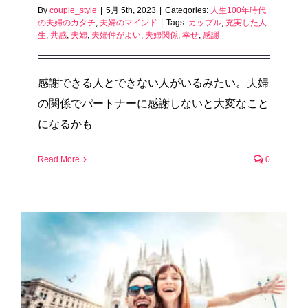
By
couple_style
|
5月 5th, 2023
|
Categories:
人生100年時代
の夫婦のカタチ
,
夫婦のマインド
|
Tags:
カップル
,
充実した人
生
,
共感
,
夫婦
,
夫婦仲がよい
,
夫婦関係
,
幸せ
,
感謝
感謝できる人とできない人がいるみたい。夫婦
の関係でパートナーに感謝しないと大変なこと
になるかも
Read More
0