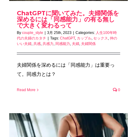
ChatGPTに聞いてみた。夫婦関係を
深めるには「同感能力」の有る無し
で大きく変わるって
By
couple_style
|
3月 25th, 2023
|
Categories:
人生100年時
代の夫婦のカタチ
|
Tags:
ChatGPT
,
カップル
,
セックス
,
仲の
いい夫婦
,
共感
,
共感力
,
同感能力
,
夫婦
,
夫婦関係
夫婦関係を深めるには「同感能力」は重要っ
て。同感力とは？
Read More
0