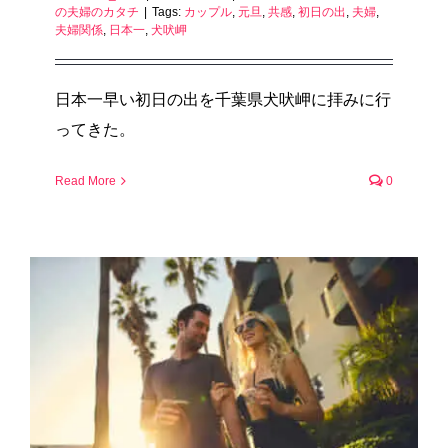
の夫婦のカタチ
|
Tags:
カップル
,
元旦
,
共感
,
初日の出
,
夫婦
,
夫婦関係
,
日本一
,
犬吠岬
日本一早い初日の出を千葉県犬吠岬に拝みに行
ってきた。
Read More
0