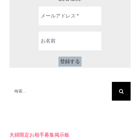
メ
ー
ル
ア
お
ド
名
レ
前
ス
*
検
索
…
夫婦限定お相手募集掲示板