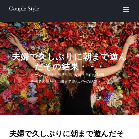
Skip
to
content
夫婦で久しぶりに朝まで遊ん
だその結果・・・
ホーム
/
夫婦の日常生活
,
夫婦の自由な時間
/
夫婦で久しぶりに朝まで遊んだその結果・・・
夫婦で久しぶりに朝まで遊んだそ