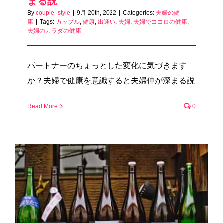
まる説
By
couple_style
|
9月 20th, 2022
|
Categories:
夫婦の健
康
|
Tags:
カップル
,
健康
,
出逢い
,
夫婦
,
夫婦でココロの健康
,
夫婦のカラダの健康
パートナーのちょっとした変化に気づきます
か？夫婦で健康を意識すると夫婦仲が深まる説
Read More
0