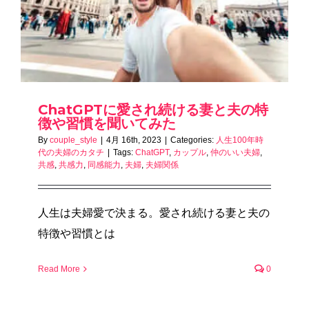
ChatGPTに愛され続ける妻と夫の特
徴や習慣を聞いてみた
By
couple_style
|
4月 16th, 2023
|
Categories:
人生100年時
代の夫婦のカタチ
|
Tags:
ChatGPT
,
カップル
,
仲のいい夫婦
,
共感
,
共感力
,
同感能力
,
夫婦
,
夫婦関係
人生は夫婦愛で決まる。愛され続ける妻と夫の
特徴や習慣とは
Read More
0