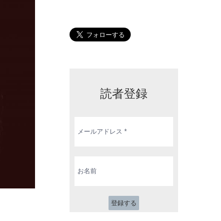
読者登録
メ
ー
ル
ア
ド
お
レ
名
ス
前
*