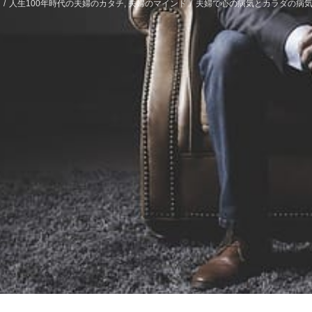
/
人生100年時代の夫婦のカタチ
,
夫婦のマインド
/
夫婦で心の病気とカラダの病