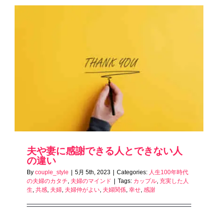
夫や妻に感謝できる人とできない人
の違い
By
couple_style
|
5月 5th, 2023
|
Categories:
人生100年時代
の夫婦のカタチ
,
夫婦のマインド
|
Tags:
カップル
,
充実した人
生
,
共感
,
夫婦
,
夫婦仲がよい
,
夫婦関係
,
幸せ
,
感謝