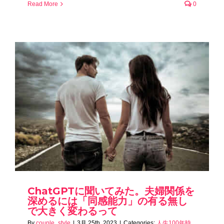
Read More
0
ChatGPTに聞いてみた。夫婦関係を
深めるには「同感能力」の有る無し
で大きく変わるって
By
couple_style
|
3月 25th, 2023
|
Categories:
人生100年時