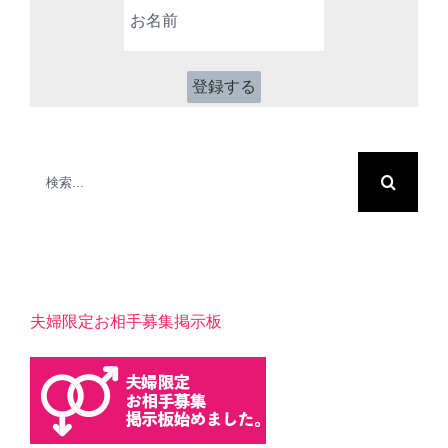
お
ド
名
レ
前
ス
*
検
索
…
夫婦限定お相手募集掲示板