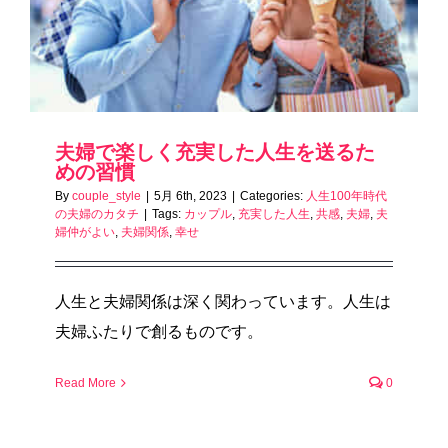
夫婦で楽しく充実した人生を送るた
めの習慣
By
couple_style
|
5月 6th, 2023
|
Categories:
人生100年時代
の夫婦のカタチ
|
Tags:
カップル
,
充実した人生
,
共感
,
夫婦
,
夫
婦仲がよい
,
夫婦関係
,
幸せ
人生と夫婦関係は深く関わっています。人生は
夫婦ふたりで創るものです。
Read More
0