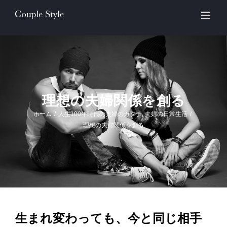
Skip
to
content
理想の夫婦関係を創る
ホーム
/
人生100年時代の夫婦のカタチ
,
夫婦の日常生活
/
理想の夫婦関係を創る
生まれ変わっても、今と同じ相手