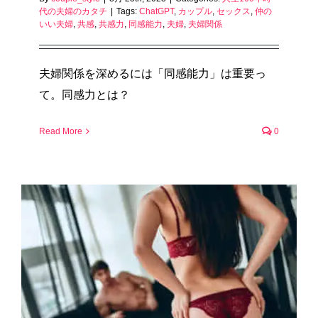
代の夫婦のカタチ
|
Tags:
ChatGPT
,
カップル
,
セックス
,
仲の
いい夫婦
,
共感
,
共感力
,
同感能力
,
夫婦
,
夫婦関係
夫婦関係を深めるには「同感能力」は重要っ
て。同感力とは？
Read More
0