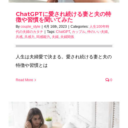
ChatGPTに愛され続ける妻と夫の特
徴や習慣を聞いてみた
By
couple_style
|
4月 16th, 2023
|
Categories:
人生100年時
代の夫婦のカタチ
|
Tags:
ChatGPT
,
カップル
,
仲のいい夫婦
,
共感
,
共感力
,
同感能力
,
夫婦
,
夫婦関係
人生は夫婦愛で決まる。愛され続ける妻と夫の
特徴や習慣とは
Read More
0