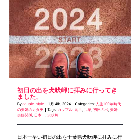
初日の出を犬吠岬に拝みに行ってき
ました。
By
couple_style
|
1月 4th, 2024
|
Categories:
人生100年時代
の夫婦のカタチ
|
Tags:
カップル
,
元旦
,
共感
,
初日の出
,
夫婦
,
夫婦関係
,
日本一
,
犬吠岬
日本一早い初日の出を千葉県犬吠岬に拝みに行