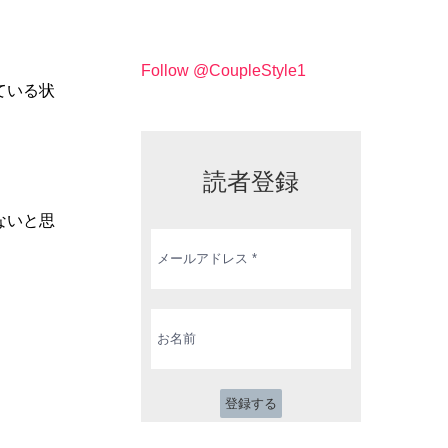
Follow @CoupleStyle1
ている状
読者登録
ないと思
メ
ー
ル
ア
ド
お
レ
名
ス
前
*