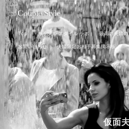
Skip
to
content
Top
カップル スタイル ラボ
最高の夫婦の
お問い合わせ
夫婦限定お相手募集掲示板
仮面