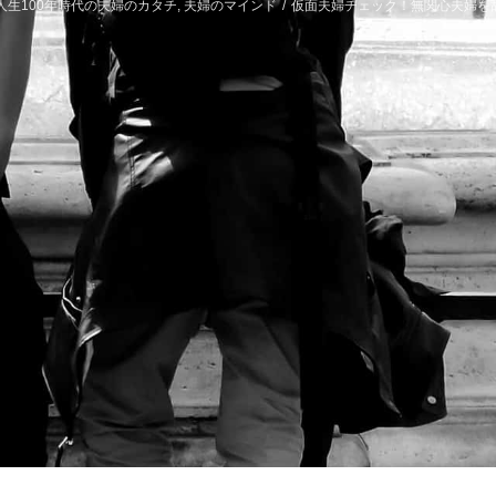
人生100年時代の夫婦のカタチ
,
夫婦のマインド
/
仮面夫婦チェック！無関心夫婦を