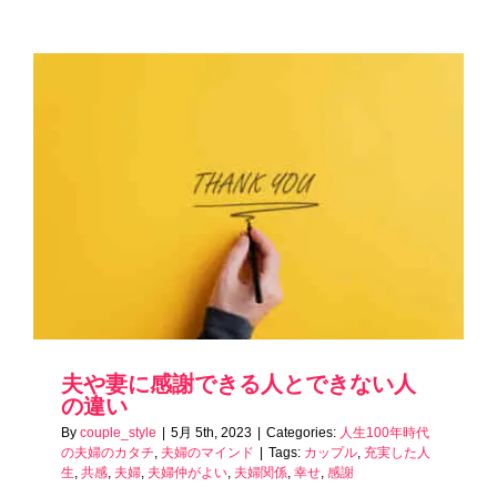
夫や妻に感謝できる人とできない人
の違い
By
couple_style
|
5月 5th, 2023
|
Categories:
人生100年時代
の夫婦のカタチ
,
夫婦のマインド
|
Tags:
カップル
,
充実した人
生
,
共感
,
夫婦
,
夫婦仲がよい
,
夫婦関係
,
幸せ
,
感謝