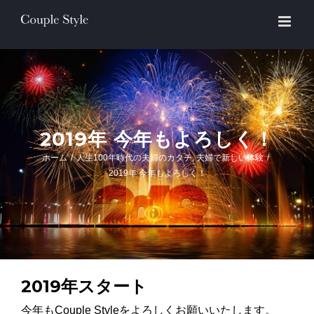
Skip
to
content
2019年 今年もよろしく！
ホーム
/
人生100年時代の夫婦のカタチ
,
夫婦で新しい体験
/
2019年 今年もよろしく！
2019年スタート
今年もCouple Styleをよろしくお願いいたします。