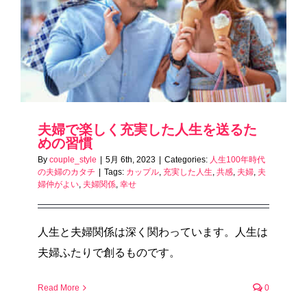
夫婦で楽しく充実した人生を送るた
めの習慣
By
couple_style
|
5月 6th, 2023
|
Categories:
人生100年時代
の夫婦のカタチ
|
Tags:
カップル
,
充実した人生
,
共感
,
夫婦
,
夫
婦仲がよい
,
夫婦関係
,
幸せ
人生と夫婦関係は深く関わっています。人生は
夫婦ふたりで創るものです。
Read More
0