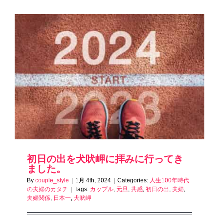
初日の出を犬吠岬に拝みに行ってき
ました。
By
couple_style
|
1月 4th, 2024
|
Categories:
人生100年時代
の夫婦のカタチ
|
Tags:
カップル
,
元旦
,
共感
,
初日の出
,
夫婦
,
夫婦関係
,
日本一
,
犬吠岬