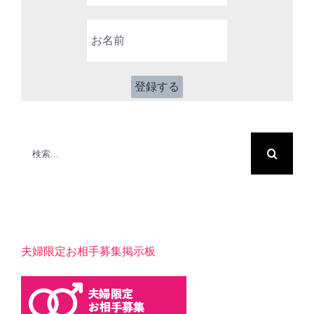
ル
ア
お
ド
名
レ
前
ス
*
検
索
…
夫婦限定お相手募集掲示板