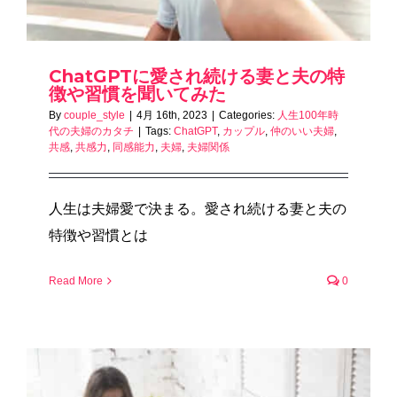
ChatGPTに愛され続ける妻と夫の特
徴や習慣を聞いてみた
By
couple_style
|
4月 16th, 2023
|
Categories:
人生100年時
代の夫婦のカタチ
|
Tags:
ChatGPT
,
カップル
,
仲のいい夫婦
,
共感
,
共感力
,
同感能力
,
夫婦
,
夫婦関係
人生は夫婦愛で決まる。愛され続ける妻と夫の
特徴や習慣とは
Read More
0