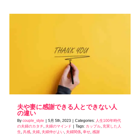
夫や妻に感謝できる人とできない人
の違い
By
couple_style
|
5月 5th, 2023
|
Categories:
人生100年時代
の夫婦のカタチ
,
夫婦のマインド
|
Tags:
カップル
,
充実した人
生
,
共感
,
夫婦
,
夫婦仲がよい
,
夫婦関係
,
幸せ
,
感謝