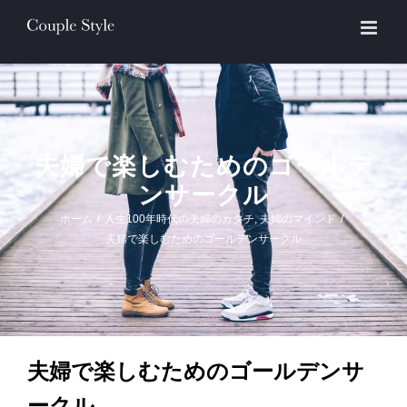
Skip
to
content
夫婦で楽しむためのゴールデ
ンサークル
ホーム
/
人生100年時代の夫婦のカタチ
,
夫婦のマインド
/
夫婦で楽しむためのゴールデンサークル
夫婦で楽しむためのゴールデンサ
ークル