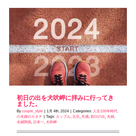
初日の出を犬吠岬に拝みに行ってき
ました。
By
couple_style
|
1月 4th, 2024
|
Categories:
人生100年時代
の夫婦のカタチ
|
Tags:
カップル
,
元旦
,
共感
,
初日の出
,
夫婦
,
夫婦関係
,
日本一
,
犬吠岬