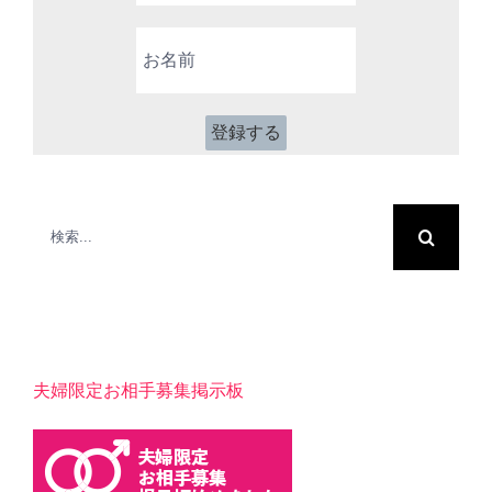
ア
お
ド
名
レ
前
ス
*
検
索
…
夫婦限定お相手募集掲示板