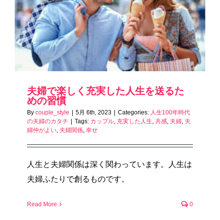
夫婦で楽しく充実した人生を送るた
めの習慣
By
couple_style
|
5月 6th, 2023
|
Categories:
人生100年時代
の夫婦のカタチ
|
Tags:
カップル
,
充実した人生
,
共感
,
夫婦
,
夫
婦仲がよい
,
夫婦関係
,
幸せ
人生と夫婦関係は深く関わっています。人生は
夫婦ふたりで創るものです。
Read More
0