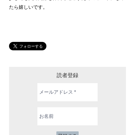
たら嬉しいです。
読者登録
メ
ー
ル
ア
お
ド
名
レ
前
ス
*