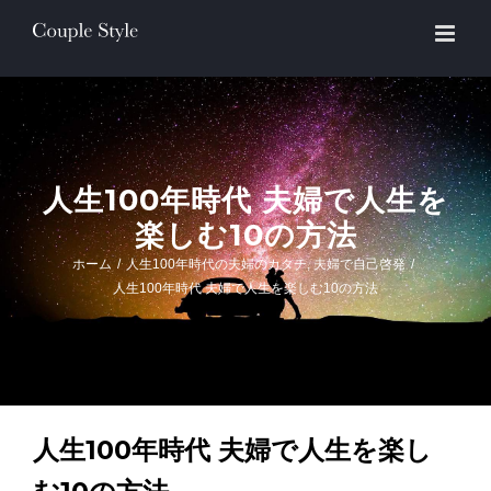
Skip
to
content
人生100年時代 夫婦で人生を
楽しむ10の方法
ホーム
/
人生100年時代の夫婦のカタチ
,
夫婦で自己啓発
/
人生100年時代 夫婦で人生を楽しむ10の方法
人生100年時代 夫婦で人生を楽し