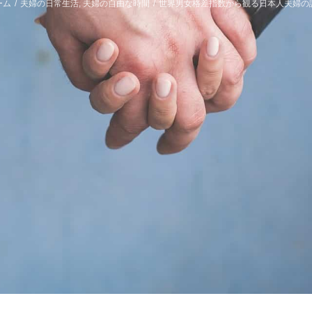
ーム
/
夫婦の日常生活
,
夫婦の自由な時間
/
世界男女格差指数から観る日本人夫婦の