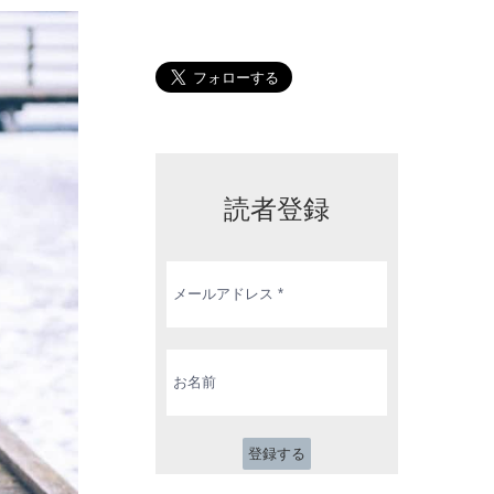
読者登録
メ
ー
ル
ア
ド
お
レ
名
ス
前
*