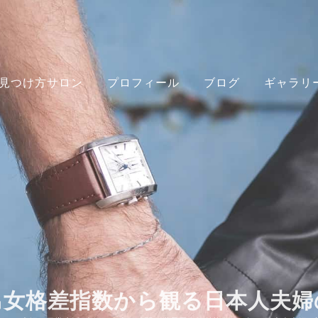
見つけ方サロン
プロフィール
ブログ
ギャラリ
男女格差指数から観る日本人夫婦