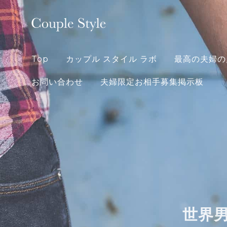
Skip
to
content
Top
カップル スタイル ラボ
最高の夫婦の
お問い合わせ
夫婦限定お相手募集掲示板
世界