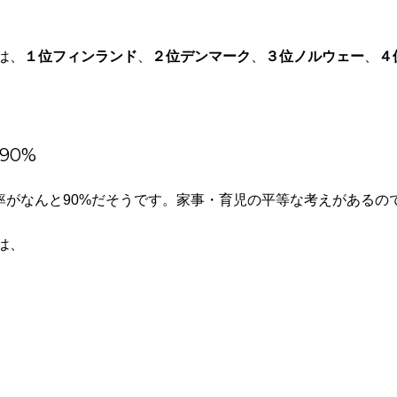
は、
１位フィンランド
、
２位デンマーク
、
３位ノルウェー
、
４
90%
率がなんと90%だそうです。家事・育児の平等な考えがあるの
は、