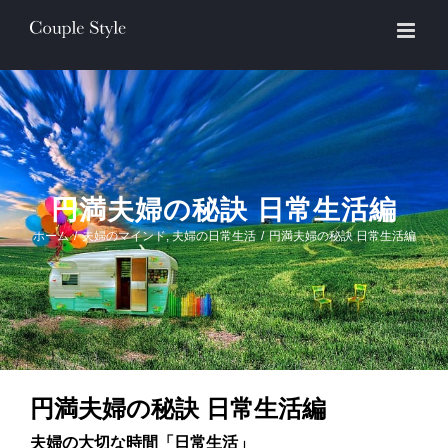
Skip
to
content
円満夫婦の秘訣 日常生活編
ホーム
/
夫婦のマインド
,
夫婦の日常生活
/
円満夫婦の秘訣 日常生活編
円満夫婦の秘訣 日常生活編
夫婦の大切な時間「日常生活」