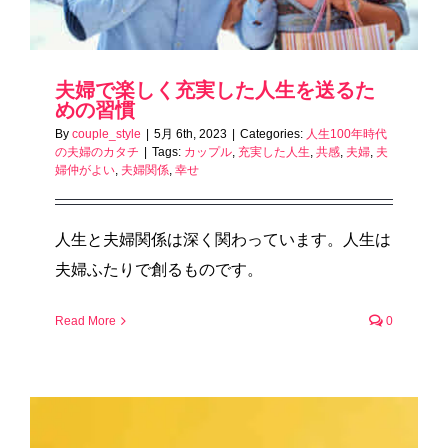
夫婦で楽しく充実した人生を送るた
めの習慣
By
couple_style
|
5月 6th, 2023
|
Categories:
人生100年時代
の夫婦のカタチ
|
Tags:
カップル
,
充実した人生
,
共感
,
夫婦
,
夫
婦仲がよい
,
夫婦関係
,
幸せ
人生と夫婦関係は深く関わっています。人生は
夫婦ふたりで創るものです。
Read More
0