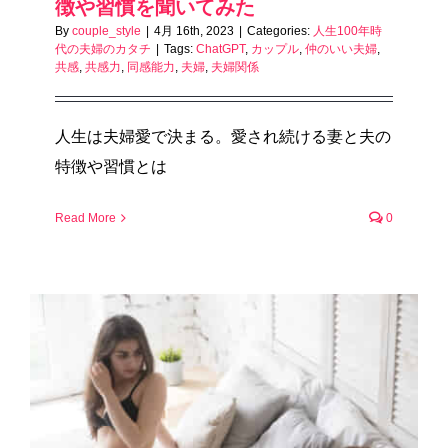
徴や習慣を聞いてみた
By
couple_style
|
4月 16th, 2023
|
Categories:
人生100年時
代の夫婦のカタチ
|
Tags:
ChatGPT
,
カップル
,
仲のいい夫婦
,
共感
,
共感力
,
同感能力
,
夫婦
,
夫婦関係
人生は夫婦愛で決まる。愛され続ける妻と夫の
特徴や習慣とは
Read More
0