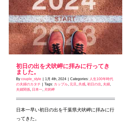
初日の出を犬吠岬に拝みに行ってき
ました。
By
couple_style
|
1月 4th, 2024
|
Categories:
人生100年時代
の夫婦のカタチ
|
Tags:
カップル
,
元旦
,
共感
,
初日の出
,
夫婦
,
夫婦関係
,
日本一
,
犬吠岬
日本一早い初日の出を千葉県犬吠岬に拝みに行
ってきた。