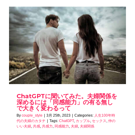
ChatGPTに聞いてみた。夫婦関係を
深めるには「同感能力」の有る無し
で大きく変わるって
By
couple_style
|
3月 25th, 2023
|
Categories:
人生100年時
代の夫婦のカタチ
|
Tags:
ChatGPT
,
カップル
,
セックス
,
仲の
いい夫婦
,
共感
,
共感力
,
同感能力
,
夫婦
,
夫婦関係