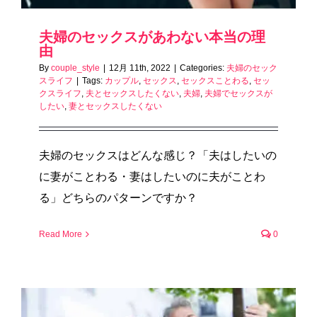
夫婦のセックスがあわない本当の理
由
By
couple_style
|
12月 11th, 2022
|
Categories:
夫婦のセック
スライフ
|
Tags:
カップル
,
セックス
,
セックスことわる
,
セッ
クスライフ
,
夫とセックスしたくない
,
夫婦
,
夫婦でセックスが
したい
,
妻とセックスしたくない
夫婦のセックスはどんな感じ？「夫はしたいの
に妻がことわる・妻はしたいのに夫がことわ
る」どちらのパターンですか？
Read More
0