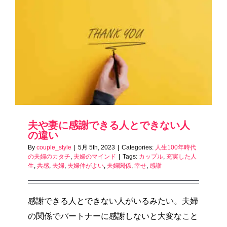
夫や妻に感謝できる人とできない人
の違い
By
couple_style
|
5月 5th, 2023
|
Categories:
人生100年時代
の夫婦のカタチ
,
夫婦のマインド
|
Tags:
カップル
,
充実した人
生
,
共感
,
夫婦
,
夫婦仲がよい
,
夫婦関係
,
幸せ
,
感謝
感謝できる人とできない人がいるみたい。夫婦
の関係でパートナーに感謝しないと大変なこと