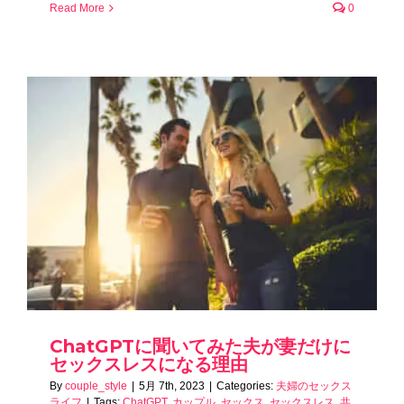
Read More
0
ChatGPTに聞いてみた夫が妻だけに
セックスレスになる理由
By
couple_style
|
5月 7th, 2023
|
Categories:
夫婦のセックス
ライフ
|
Tags:
ChatGPT
,
カップル
,
セックス
,
セックスレス
,
共