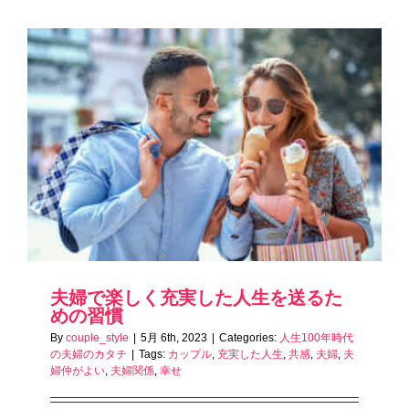
夫婦で楽しく充実した人生を送るた
めの習慣
By
couple_style
|
5月 6th, 2023
|
Categories:
人生100年時代
の夫婦のカタチ
|
Tags:
カップル
,
充実した人生
,
共感
,
夫婦
,
夫
婦仲がよい
,
夫婦関係
,
幸せ