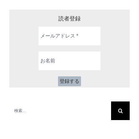
読者登録
メ
ー
ル
ア
お
ド
名
レ
前
ス
*
検
索
…