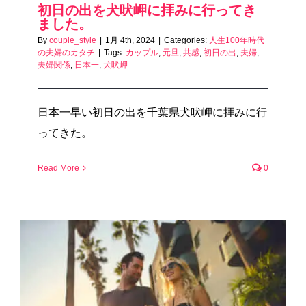
初日の出を犬吠岬に拝みに行ってき
ました。
By
couple_style
|
1月 4th, 2024
|
Categories:
人生100年時代
の夫婦のカタチ
|
Tags:
カップル
,
元旦
,
共感
,
初日の出
,
夫婦
,
夫婦関係
,
日本一
,
犬吠岬
日本一早い初日の出を千葉県犬吠岬に拝みに行
ってきた。
Read More
0