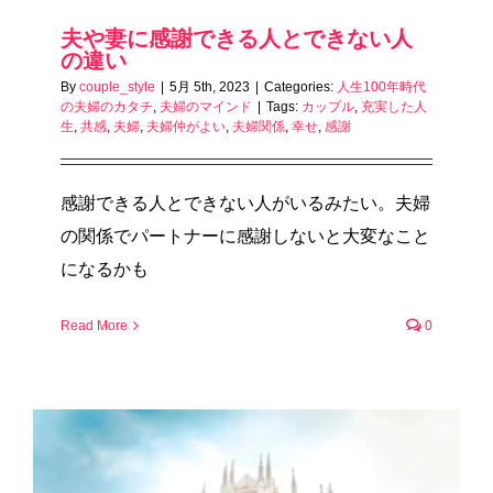
夫や妻に感謝できる人とできない人
の違い
By
couple_style
|
5月 5th, 2023
|
Categories:
人生100年時代
の夫婦のカタチ
,
夫婦のマインド
|
Tags:
カップル
,
充実した人
生
,
共感
,
夫婦
,
夫婦仲がよい
,
夫婦関係
,
幸せ
,
感謝
感謝できる人とできない人がいるみたい。夫婦
の関係でパートナーに感謝しないと大変なこと
になるかも
Read More
0