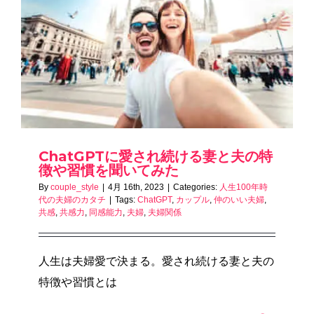
ChatGPTに愛され続ける妻と夫の特
徴や習慣を聞いてみた
By
couple_style
|
4月 16th, 2023
|
Categories:
人生100年時
代の夫婦のカタチ
|
Tags:
ChatGPT
,
カップル
,
仲のいい夫婦
,
共感
,
共感力
,
同感能力
,
夫婦
,
夫婦関係
人生は夫婦愛で決まる。愛され続ける妻と夫の
特徴や習慣とは