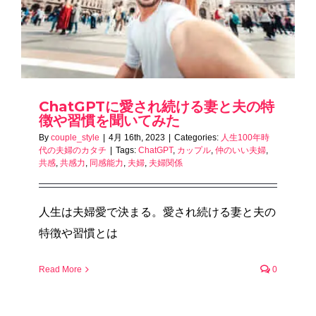
ChatGPTに愛され続ける妻と夫の特
徴や習慣を聞いてみた
By
couple_style
|
4月 16th, 2023
|
Categories:
人生100年時
代の夫婦のカタチ
|
Tags:
ChatGPT
,
カップル
,
仲のいい夫婦
,
共感
,
共感力
,
同感能力
,
夫婦
,
夫婦関係
人生は夫婦愛で決まる。愛され続ける妻と夫の
特徴や習慣とは
Read More
0