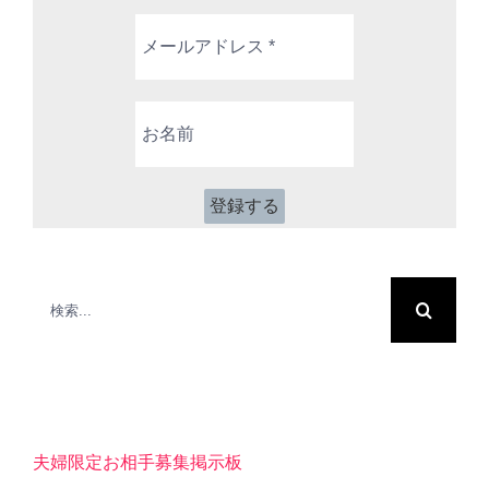
メ
ー
ル
ア
お
ド
名
レ
前
ス
*
検
索
…
夫婦限定お相手募集掲示板