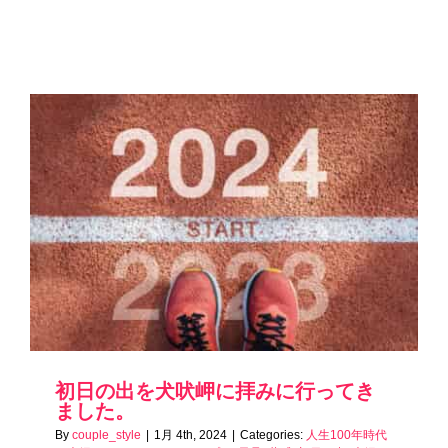
初日の出を犬吠岬に拝みに行ってき
ました。
By
couple_style
|
1月 4th, 2024
|
Categories:
人生100年時代