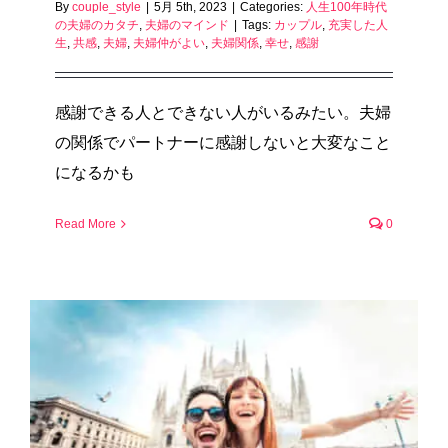
By
couple_style
|
5月 5th, 2023
|
Categories:
人生100年時代
の夫婦のカタチ
,
夫婦のマインド
|
Tags:
カップル
,
充実した人
生
,
共感
,
夫婦
,
夫婦仲がよい
,
夫婦関係
,
幸せ
,
感謝
感謝できる人とできない人がいるみたい。夫婦
の関係でパートナーに感謝しないと大変なこと
になるかも
Read More
0