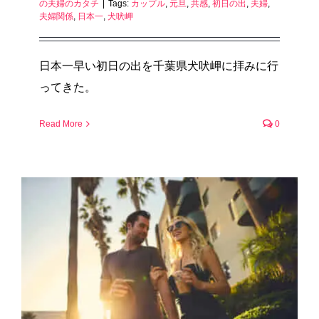
の夫婦のカタチ
|
Tags:
カップル
,
元旦
,
共感
,
初日の出
,
夫婦
,
夫婦関係
,
日本一
,
犬吠岬
日本一早い初日の出を千葉県犬吠岬に拝みに行
ってきた。
Read More
0