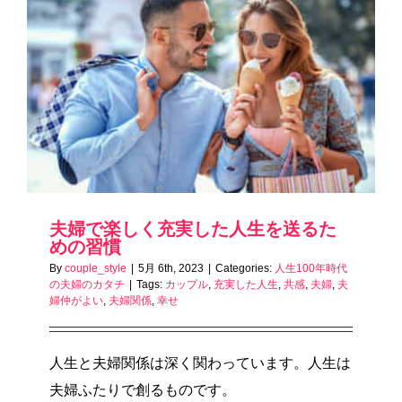
夫婦で楽しく充実した人生を送るた
めの習慣
By
couple_style
|
5月 6th, 2023
|
Categories:
人生100年時代
の夫婦のカタチ
|
Tags:
カップル
,
充実した人生
,
共感
,
夫婦
,
夫
婦仲がよい
,
夫婦関係
,
幸せ
人生と夫婦関係は深く関わっています。人生は
夫婦ふたりで創るものです。