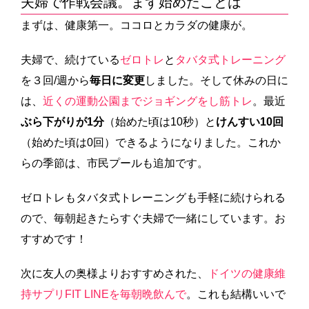
夫婦で作戦会議。まず始めたことは
まずは、健康第一。ココロとカラダの健康が。
夫婦で、続けている
ゼロトレ
と
タバタ式トレーニング
を３回/週から
毎日に変更
しました。そして休みの日に
は、
近くの運動公園までジョギングをし筋トレ
。最近
ぶら下がりが1分
（始めた頃は10秒）と
けんすい10回
（始めた頃は0回）できるようになりました。これか
らの季節は、市民プールも追加です。
ゼロトレもタバタ式トレーニングも手軽に続けられる
ので、毎朝起きたらすぐ夫婦で一緒にしています。お
すすめです！
次に友人の奥様よりおすすめされた、
ドイツの健康維
持サプリFIT LINEを毎朝晩飲んで
。これも結構いいで