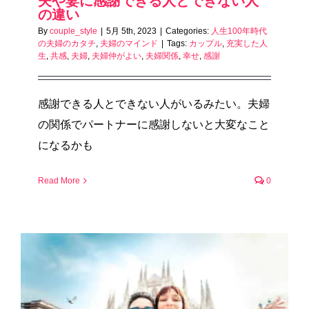
夫や妻に感謝できる人とできない人
の違い
By
couple_style
|
5月 5th, 2023
|
Categories:
人生100年時代
の夫婦のカタチ
,
夫婦のマインド
|
Tags:
カップル
,
充実した人
生
,
共感
,
夫婦
,
夫婦仲がよい
,
夫婦関係
,
幸せ
,
感謝
感謝できる人とできない人がいるみたい。夫婦
の関係でパートナーに感謝しないと大変なこと
になるかも
Read More
0