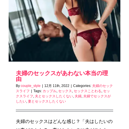
夫婦のセックスがあわない本当の理
由
By
couple_style
|
12月 11th, 2022
|
Categories:
夫婦のセック
スライフ
|
Tags:
カップル
,
セックス
,
セックスことわる
,
セッ
クスライフ
,
夫とセックスしたくない
,
夫婦
,
夫婦でセックスが
したい
,
妻とセックスしたくない
夫婦のセックスはどんな感じ？「夫はしたいの