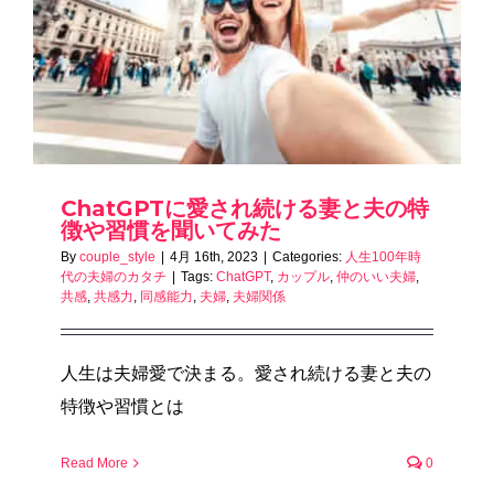
ChatGPTに愛され続ける妻と夫の特
徴や習慣を聞いてみた
By
couple_style
|
4月 16th, 2023
|
Categories:
人生100年時
代の夫婦のカタチ
|
Tags:
ChatGPT
,
カップル
,
仲のいい夫婦
,
共感
,
共感力
,
同感能力
,
夫婦
,
夫婦関係
人生は夫婦愛で決まる。愛され続ける妻と夫の
特徴や習慣とは
Read More
0