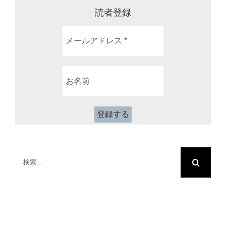
読者登録
メ
ー
ル
ア
お
ド
名
レ
前
ス
*
検
索
…