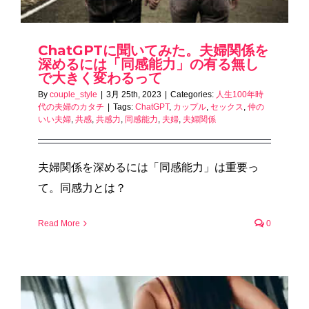
ChatGPTに聞いてみた。夫婦関係を
深めるには「同感能力」の有る無し
で大きく変わるって
By
couple_style
|
3月 25th, 2023
|
Categories:
人生100年時
代の夫婦のカタチ
|
Tags:
ChatGPT
,
カップル
,
セックス
,
仲の
いい夫婦
,
共感
,
共感力
,
同感能力
,
夫婦
,
夫婦関係
夫婦関係を深めるには「同感能力」は重要っ
て。同感力とは？
Read More
0