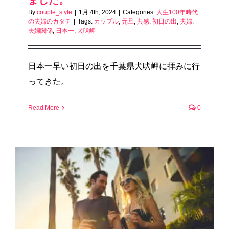
By
couple_style
|
1月 4th, 2024
|
Categories:
人生100年時代
の夫婦のカタチ
|
Tags:
カップル
,
元旦
,
共感
,
初日の出
,
夫婦
,
夫婦関係
,
日本一
,
犬吠岬
日本一早い初日の出を千葉県犬吠岬に拝みに行
ってきた。
Read More
0