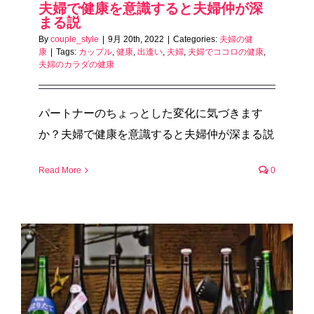
夫婦で健康を意識すると夫婦仲が深
まる説
By
couple_style
|
9月 20th, 2022
|
Categories:
夫婦の健
康
|
Tags:
カップル
,
健康
,
出逢い
,
夫婦
,
夫婦でココロの健康
,
夫婦のカラダの健康
パートナーのちょっとした変化に気づきます
か？夫婦で健康を意識すると夫婦仲が深まる説
Read More
0