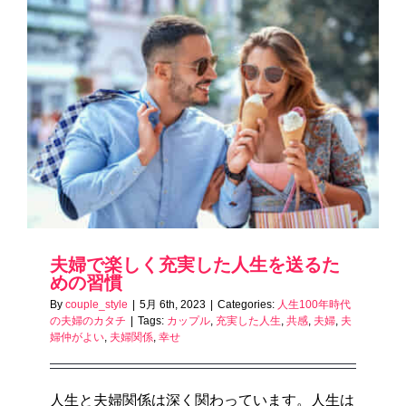
夫婦で楽しく充実した人生を送るた
めの習慣
By
couple_style
|
5月 6th, 2023
|
Categories:
人生100年時代
の夫婦のカタチ
|
Tags:
カップル
,
充実した人生
,
共感
,
夫婦
,
夫
婦仲がよい
,
夫婦関係
,
幸せ
人生と夫婦関係は深く関わっています。人生は