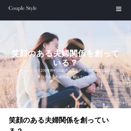
Skip
to
content
笑顔のある夫婦関係を創って
いる？
ホーム
/
人生100年時代の夫婦のカタチ
,
夫婦の日常生活
/
笑顔のある夫婦関係を創っている？
笑顔のある夫婦関係を創ってい