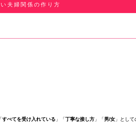
しい夫婦関係の作り方
「
すべてを受け入れている
」「
丁寧な接し方
」「
男/女
」として
。