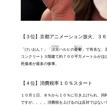
【３位】京都アニメーション放火、３６
すずみや
ゆううつ
「けいおん！」「
涼宮
ハルヒの
憂鬱
」で有名な、
コンクリート３階建て約７００平方メートルがほ
死傷者が最多の惨事。
【４位】消費税率１０％スタート
１０月１日、８％から１０％に引き上げられ、同
ですが。。。。消費税を上げるのは反対ではないで