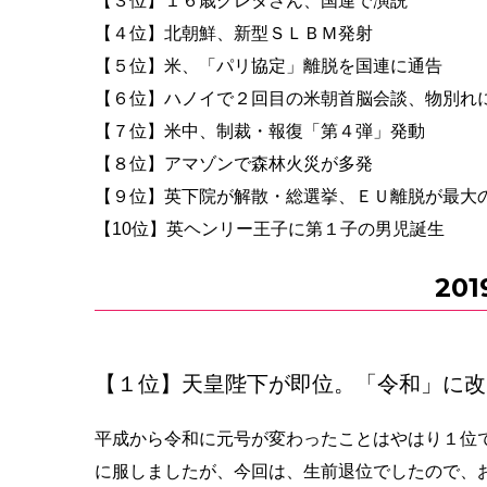
【３位】１６歳グレタさん、国連で演説
【４位】北朝鮮、新型ＳＬＢＭ発射
【５位】米、「パリ協定」離脱を国連に通告
【６位】ハノイで２回目の米朝首脳会談、物別れ
【７位】米中、制裁・報復「第４弾」発動
【８位】アマゾンで森林火災が多発
【９位】英下院が解散・総選挙、ＥＵ離脱が最大
【10位】英ヘンリー王子に第１子の男児誕生
20
【１位】天皇陛下が即位。「令和」に改
平成から令和に元号が変わったことはやはり１位
に服しましたが、今回は、生前退位でしたので、