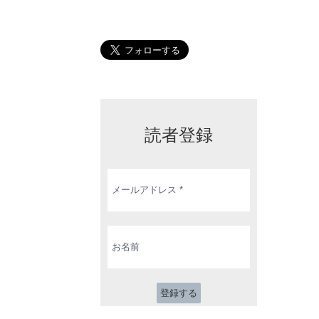
読者登録
メ
ー
ル
ア
ド
お
レ
名
ス
前
*