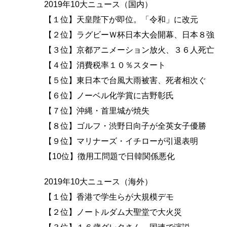
2019年10大ニュース（国内）
【１位】天皇陛下が即位。「令和」に改元
【２位】ラグビーＷ杯日本大会開幕、日本８強
【３位】京都アニメーション放火、３６人死亡
【４位】消費税率１０％スタート
【５位】東日本で台風大雨被害、死者相次ぐ
【６位】ノーベル化学賞に吉野彰氏
【７位】沖縄・首里城が焼失
【８位】ゴルフ・渋野日向子が全英女子優勝
【９位】マリナーズ・イチローが引退表明
【10位】徴用工問題で日韓関係悪化
2019年10大ニュース（海外）
【１位】香港で学生らが大規模デモ
【２位】ノートルダム大聖堂で大火災