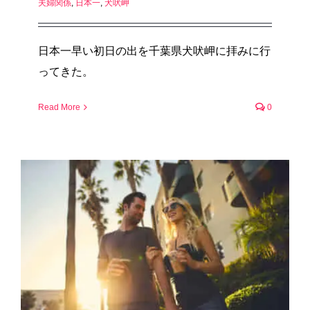
夫婦関係
,
日本一
,
犬吠岬
日本一早い初日の出を千葉県犬吠岬に拝みに行
ってきた。
Read More
0