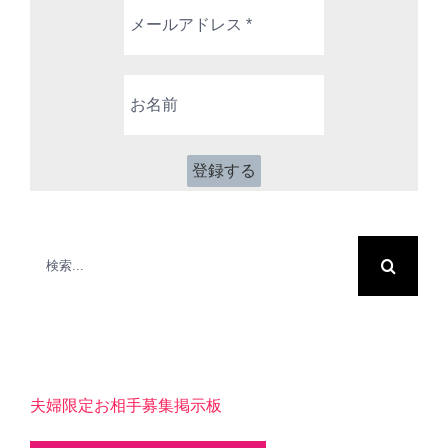
メ
ー
ル
ア
お
ド
名
レ
前
ス
*
検
索
…
夫婦限定お相手募集掲示板