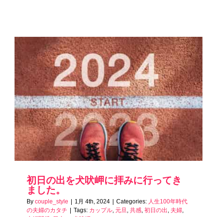
初日の出を犬吠岬に拝みに行ってき
ました。
By
couple_style
|
1月 4th, 2024
|
Categories:
人生100年時代
の夫婦のカタチ
|
Tags:
カップル
,
元旦
,
共感
,
初日の出
,
夫婦
,