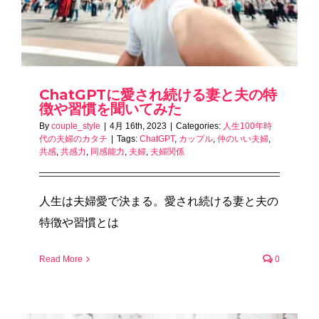
ChatGPTに愛され続ける妻と夫の特
徴や習慣を聞いてみた
By
couple_style
|
4月 16th, 2023
|
Categories:
人生100年時
代の夫婦のカタチ
|
Tags:
ChatGPT
,
カップル
,
仲のいい夫婦
,
共感
,
共感力
,
同感能力
,
夫婦
,
夫婦関係
人生は夫婦愛で決まる。愛され続ける妻と夫の
特徴や習慣とは
Read More
0