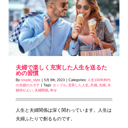
夫婦で楽しく充実した人生を送るた
めの習慣
By
couple_style
|
5月 6th, 2023
|
Categories:
人生100年時代
の夫婦のカタチ
|
Tags:
カップル
,
充実した人生
,
共感
,
夫婦
,
夫
婦仲がよい
,
夫婦関係
,
幸せ
人生と夫婦関係は深く関わっています。人生は
夫婦ふたりで創るものです。