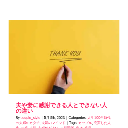
夫や妻に感謝できる人とできない人
の違い
By
couple_style
|
5月 5th, 2023
|
Categories:
人生100年時代
の夫婦のカタチ
,
夫婦のマインド
|
Tags:
カップル
,
充実した人