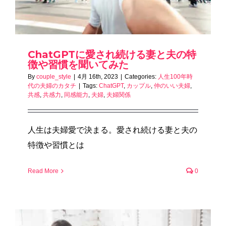
ChatGPTに愛され続ける妻と夫の特
徴や習慣を聞いてみた
By
couple_style
|
4月 16th, 2023
|
Categories:
人生100年時
代の夫婦のカタチ
|
Tags:
ChatGPT
,
カップル
,
仲のいい夫婦
,
共感
,
共感力
,
同感能力
,
夫婦
,
夫婦関係
人生は夫婦愛で決まる。愛され続ける妻と夫の
特徴や習慣とは
Read More
0