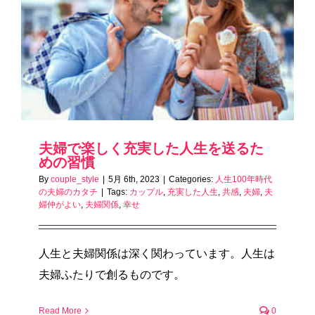
夫婦で楽しく充実した人生を送るた
めの習慣
By
couple_style
|
5月 6th, 2023
|
Categories:
人生100年時代
の夫婦のカタチ
|
Tags:
カップル
,
充実した人生
,
共感
,
夫婦
,
夫
婦仲がよい
,
夫婦関係
,
幸せ
人生と夫婦関係は深く関わっています。人生は
夫婦ふたりで創るものです。
Read More
0