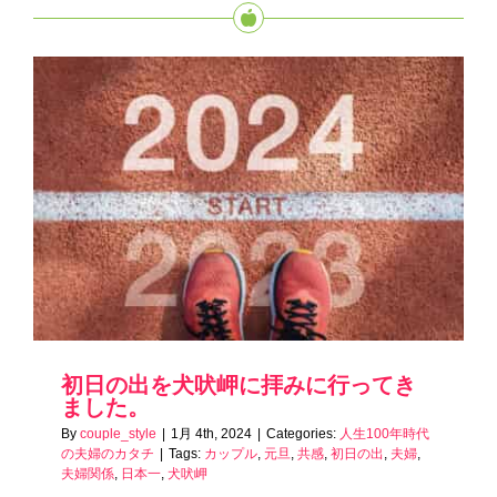
初日の出を犬吠岬に拝みに行ってき
ました。
By
couple_style
|
1月 4th, 2024
|
Categories:
人生100年時代
の夫婦のカタチ
|
Tags:
カップル
,
元旦
,
共感
,
初日の出
,
夫婦
,
夫婦関係
,
日本一
,
犬吠岬