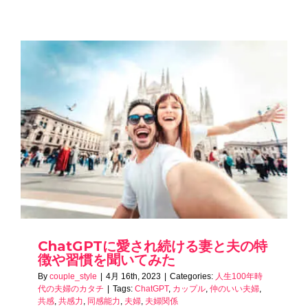
ChatGPTに愛され続ける妻と夫の特
徴や習慣を聞いてみた
By
couple_style
|
4月 16th, 2023
|
Categories:
人生100年時
代の夫婦のカタチ
|
Tags:
ChatGPT
,
カップル
,
仲のいい夫婦
,
共感
,
共感力
,
同感能力
,
夫婦
,
夫婦関係