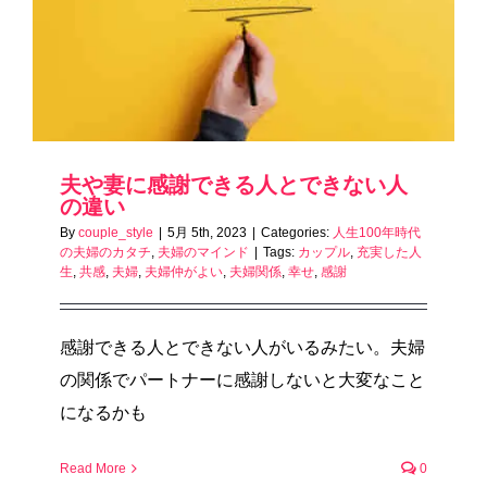
夫や妻に感謝できる人とできない人
の違い
By
couple_style
|
5月 5th, 2023
|
Categories:
人生100年時代
の夫婦のカタチ
,
夫婦のマインド
|
Tags:
カップル
,
充実した人
生
,
共感
,
夫婦
,
夫婦仲がよい
,
夫婦関係
,
幸せ
,
感謝
感謝できる人とできない人がいるみたい。夫婦
の関係でパートナーに感謝しないと大変なこと
になるかも
Read More
0