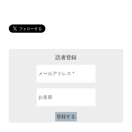
読者登録
メ
ー
ル
ア
お
ド
名
レ
前
ス
*