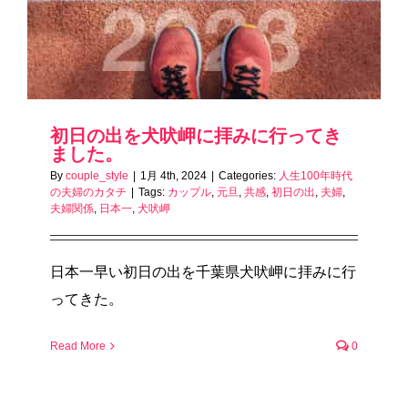
初日の出を犬吠岬に拝みに行ってき
ました。
By
couple_style
|
1月 4th, 2024
|
Categories:
人生100年時代
の夫婦のカタチ
|
Tags:
カップル
,
元旦
,
共感
,
初日の出
,
夫婦
,
夫婦関係
,
日本一
,
犬吠岬
日本一早い初日の出を千葉県犬吠岬に拝みに行
ってきた。
Read More
0