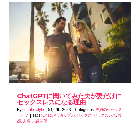
ChatGPTに聞いてみた夫が妻だけに
セックスレスになる理由
By
couple_style
|
5月 7th, 2023
|
Categories:
夫婦のセックス
ライフ
|
Tags:
ChatGPT
,
カップル
,
セックス
,
セックスレス
,
共
感
,
夫婦
,
夫婦関係