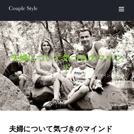
Skip
to
content
夫婦について気づきのマイン
ド
ホーム
/
夫婦のマインド
/
夫婦について気づきのマインド
夫婦について気づきのマインド