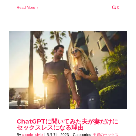
Read More
0
ChatGPTに聞いてみた夫が妻だけに
セックスレスになる理由
By
couple_style
|
5月 7th, 2023
|
Categories:
夫婦のセックス