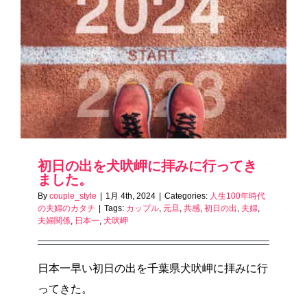
初日の出を犬吠岬に拝みに行ってき
ました。
By
couple_style
|
1月 4th, 2024
|
Categories:
人生100年時代
の夫婦のカタチ
|
Tags:
カップル
,
元旦
,
共感
,
初日の出
,
夫婦
,
夫婦関係
,
日本一
,
犬吠岬
日本一早い初日の出を千葉県犬吠岬に拝みに行
ってきた。