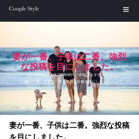
Skip
to
content
妻が一番、子供は二番。強烈
な投稿を目にしました。
ホーム
/
人生100年時代の夫婦のカタチ
/
妻が一番、子供は二番。強烈な投稿を目にしました。
妻が一番、子供は二番。強烈な投稿
を目にしました。