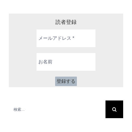
読者登録
メ
ー
ル
ア
お
ド
名
レ
前
ス
*
検
索
…