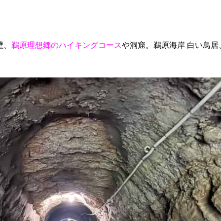
壁、
鵜原理想郷のハイキングコース
や洞窟。鵜原海岸 白い鳥居