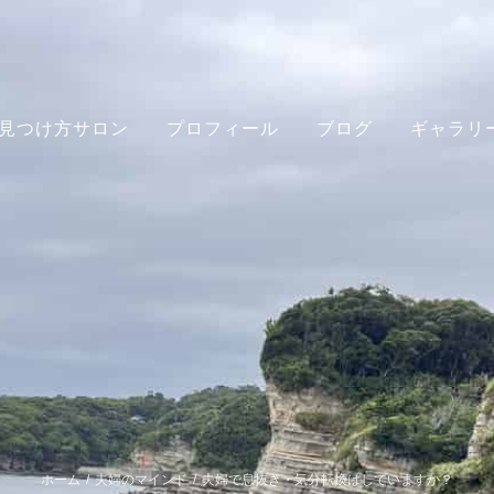
見つけ方サロン
プロフィール
ブログ
ギャラリ
ホーム
/
夫婦のマインド
/
夫婦で息抜き・気分転換はしていますか？