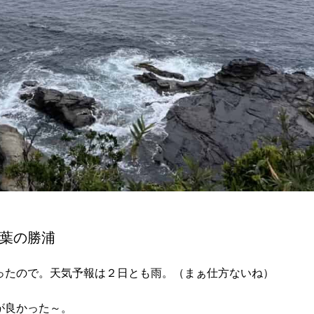
葉の勝浦
ったので。天気予報は２日とも雨。（まぁ仕方ないね）
が良かった～。