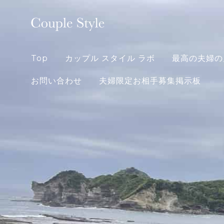
Skip
to
content
Top
カップル スタイル ラボ
最高の夫婦の
お問い合わせ
夫婦限定お相手募集掲示板