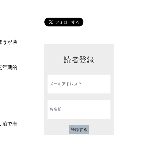
ほうが勝
読者登録
更年期的
メ
ー
ル
ア
ド
お
レ
名
ス
前
*
１泊で海