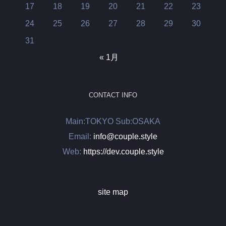
17
18
19
20
21
22
23
24
25
26
27
28
29
30
31
« 1月
CONTACT INFO
Main:TOKYO Sub:OSAKA
Email:
info@couple.style
Web:
https://dev.couple.style
site map