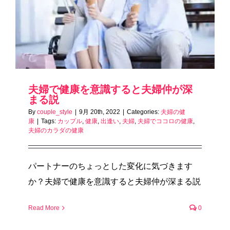
夫婦で健康を意識すると夫婦仲が深
まる説
By
couple_style
|
9月 20th, 2022
|
Categories:
夫婦の健
康
|
Tags:
カップル
,
健康
,
出逢い
,
夫婦
,
夫婦でココロの健康
,
夫婦のカラダの健康
パートナーのちょっとした変化に気づきます
か？夫婦で健康を意識すると夫婦仲が深まる説
Read More
0