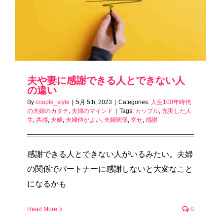
夫や妻に感謝できる人とできない人
の違い
By
couple_style
|
5月 5th, 2023
|
Categories:
人生100年時代
の夫婦のカタチ
,
夫婦のマインド
|
Tags:
カップル
,
充実した人
生
,
共感
,
夫婦
,
夫婦仲がよい
,
夫婦関係
,
幸せ
,
感謝
感謝できる人とできない人がいるみたい。夫婦
の関係でパートナーに感謝しないと大変なこと
になるかも
Read More
0