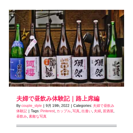
夫婦で昼飲み体験記｜路上席編
By
couple_style
|
9月 19th, 2022
|
Categories:
夫婦で昼飲み
体験記
|
Tags:
Pinterest
,
カップル
,
写真
,
出逢い
,
夫婦
,
居酒屋
,
昼飲み
,
素敵な写真