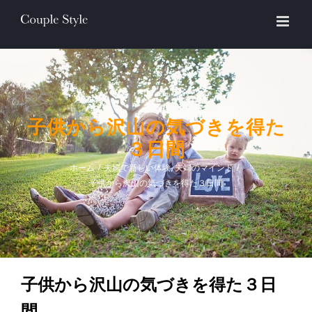
Skip
to
content
子供から沢山の気づきを得た
３日間
ホーム
/
夫婦で新しい体験
,
夫婦のマインド
/
子供から沢山の気づきを得た３日間
子供から沢山の気づきを得た３日
間