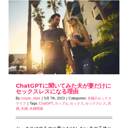
ChatGPTに聞いてみた夫が妻だけに
セックスレスになる理由
By
couple_style
|
5月 7th, 2023
|
Categories:
夫婦のセックス
ライフ
|
Tags:
ChatGPT
,
カップル
,
セックス
,
セックスレス
,
共
感
,
夫婦
,
夫婦関係