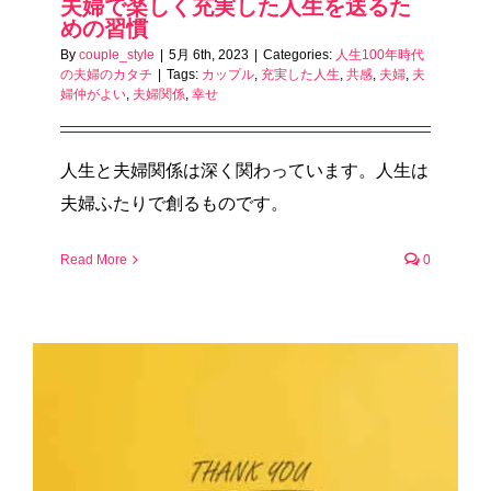
夫婦で楽しく充実した人生を送るた
めの習慣
By
couple_style
|
5月 6th, 2023
|
Categories:
人生100年時代
の夫婦のカタチ
|
Tags:
カップル
,
充実した人生
,
共感
,
夫婦
,
夫
婦仲がよい
,
夫婦関係
,
幸せ
人生と夫婦関係は深く関わっています。人生は
夫婦ふたりで創るものです。
Read More
0