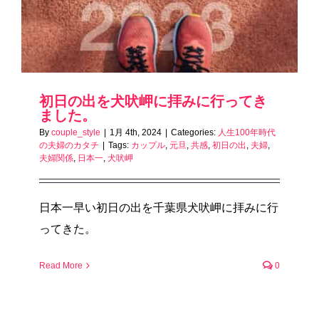
初日の出を犬吠岬に拝みに行ってき
ました。
By
couple_style
|
1月 4th, 2024
|
Categories:
人生100年時代
の夫婦のカタチ
|
Tags:
カップル
,
元旦
,
共感
,
初日の出
,
夫婦
,
夫婦関係
,
日本一
,
犬吠岬
日本一早い初日の出を千葉県犬吠岬に拝みに行
ってきた。
Read More
0