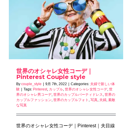
世界のオシャレ女性コーデ｜
Pinterest Couple style
By
couple_style
|
9月 7th, 2022
|
Categories:
夫婦で新しい体
験
|
Tags:
Pinterest
,
カップル
,
世界のオシャレ女性コーデ
,
世
界のオシャレ男コーデ
,
世界のカップルパーティドレス
,
世界の
カップルファッション
,
世界のカップルフォト
,
写真
,
夫婦
,
素敵
な写真
世界のオシャレ女性コーデ｜Pinterest｜夫目線