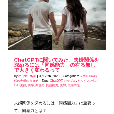
ChatGPTに聞いてみた。夫婦関係を
深めるには「同感能力」の有る無し
で大きく変わるって
By
couple_style
|
3月 25th, 2023
|
Categories:
人生100年時
代の夫婦のカタチ
|
Tags:
ChatGPT
,
カップル
,
セックス
,
仲の
いい夫婦
,
共感
,
共感力
,
同感能力
,
夫婦
,
夫婦関係
夫婦関係を深めるには「同感能力」は重要っ
て。同感力とは？