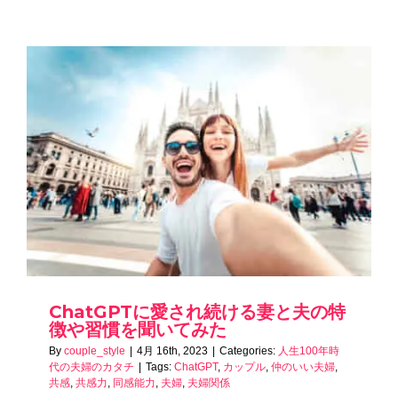
ChatGPTに愛され続ける妻と夫の特
徴や習慣を聞いてみた
By
couple_style
|
4月 16th, 2023
|
Categories:
人生100年時
代の夫婦のカタチ
|
Tags:
ChatGPT
,
カップル
,
仲のいい夫婦
,
共感
,
共感力
,
同感能力
,
夫婦
,
夫婦関係