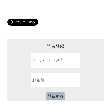
読者登録
メ
ー
ル
ア
お
ド
名
レ
前
ス
*