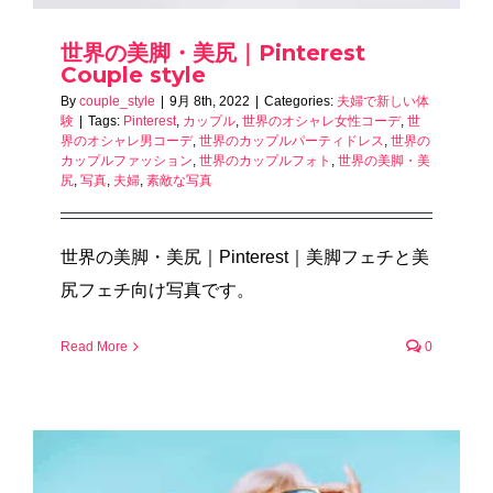
世界の美脚・美尻｜Pinterest
Couple style
By
couple_style
|
9月 8th, 2022
|
Categories:
夫婦で新しい体
験
|
Tags:
Pinterest
,
カップル
,
世界のオシャレ女性コーデ
,
世
界のオシャレ男コーデ
,
世界のカップルパーティドレス
,
世界の
カップルファッション
,
世界のカップルフォト
,
世界の美脚・美
尻
,
写真
,
夫婦
,
素敵な写真
世界の美脚・美尻｜Pinterest｜美脚フェチと美
尻フェチ向け写真です。
Read More
0