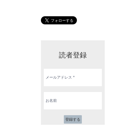
読者登録
メ
ー
ル
ア
ド
お
レ
名
ス
前
*