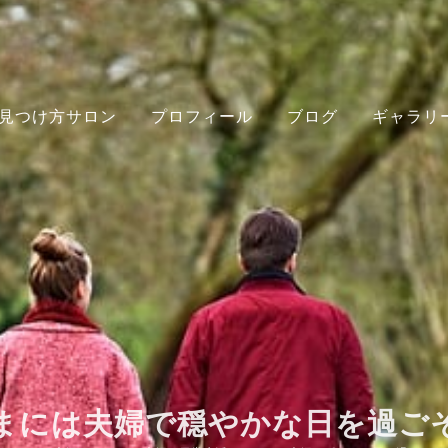
見つけ方サロン
プロフィール
ブログ
ギャラリ
まには夫婦で穏やかな日を過ご