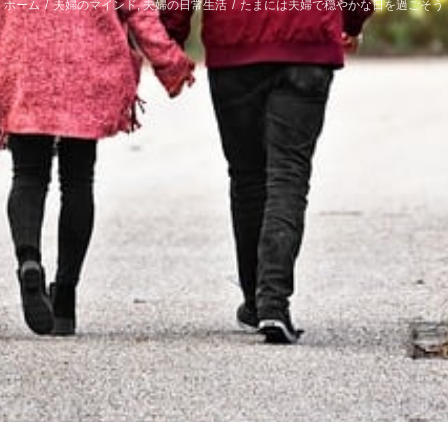
ホーム
/
夫婦のマインド
,
夫婦の日常生活
/
たまには夫婦で穏やかな日を過ごそう