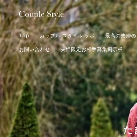
Skip
to
content
Top
カップル スタイル ラボ
最高の夫婦の
お問い合わせ
夫婦限定お相手募集掲示板
た