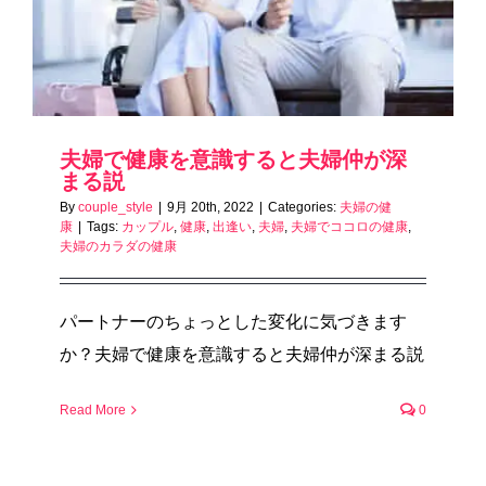
夫婦で健康を意識すると夫婦仲が深
まる説
By
couple_style
|
9月 20th, 2022
|
Categories:
夫婦の健
康
|
Tags:
カップル
,
健康
,
出逢い
,
夫婦
,
夫婦でココロの健康
,
夫婦のカラダの健康
パートナーのちょっとした変化に気づきます
か？夫婦で健康を意識すると夫婦仲が深まる説
Read More
0