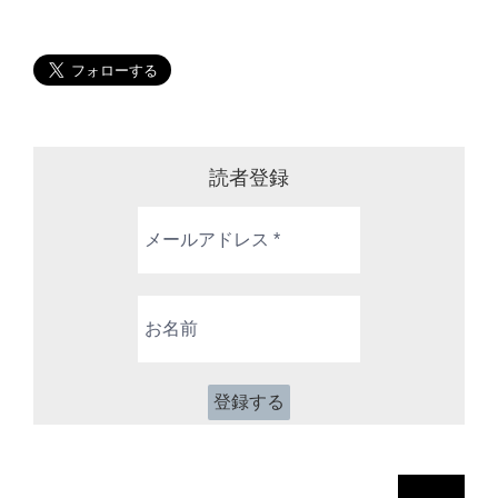
読者登録
メ
ー
ル
ア
お
ド
名
レ
前
ス
*
検