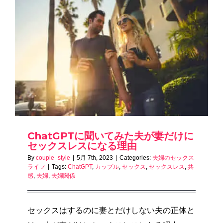
ChatGPTに聞いてみた夫が妻だけに
セックスレスになる理由
By
couple_style
|
5月 7th, 2023
|
Categories:
夫婦のセックス
ライフ
|
Tags:
ChatGPT
,
カップル
,
セックス
,
セックスレス
,
共
感
,
夫婦
,
夫婦関係
セックスはするのに妻とだけしない夫の正体と