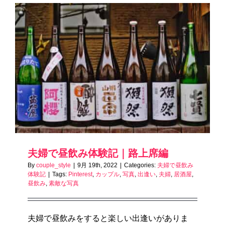
夫婦で昼飲み体験記｜路上席編
By
couple_style
|
9月 19th, 2022
|
Categories:
夫婦で昼飲み
体験記
|
Tags:
Pinterest
,
カップル
,
写真
,
出逢い
,
夫婦
,
居酒屋
,
昼飲み
,
素敵な写真
夫婦で昼飲みをすると楽しい出逢いがありま