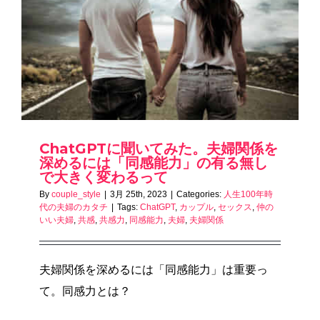
ChatGPTに聞いてみた。夫婦関係を
深めるには「同感能力」の有る無し
で大きく変わるって
By
couple_style
|
3月 25th, 2023
|
Categories:
人生100年時
代の夫婦のカタチ
|
Tags:
ChatGPT
,
カップル
,
セックス
,
仲の
いい夫婦
,
共感
,
共感力
,
同感能力
,
夫婦
,
夫婦関係
夫婦関係を深めるには「同感能力」は重要っ
て。同感力とは？