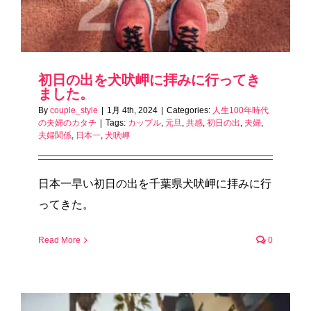
初日の出を犬吠岬に拝みに行ってき
ました。
By
couple_style
|
1月 4th, 2024
|
Categories:
人生100年時代
の夫婦のカタチ
|
Tags:
カップル
,
元旦
,
共感
,
初日の出
,
夫婦
,
夫婦関係
,
日本一
,
犬吠岬
日本一早い初日の出を千葉県犬吠岬に拝みに行
ってきた。
Read More
0