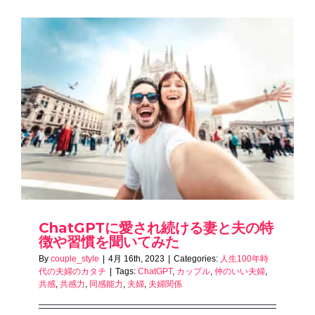
ChatGPTに愛され続ける妻と夫の特
徴や習慣を聞いてみた
By
couple_style
|
4月 16th, 2023
|
Categories:
人生100年時
代の夫婦のカタチ
|
Tags:
ChatGPT
,
カップル
,
仲のいい夫婦
,
共感
,
共感力
,
同感能力
,
夫婦
,
夫婦関係