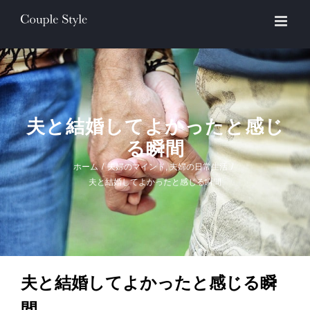
Skip
to
content
夫と結婚してよかったと感じ
る瞬間
ホーム
/
夫婦のマインド
,
夫婦の日常生活
/
夫と結婚してよかったと感じる瞬間
夫と結婚してよかったと感じる瞬
間