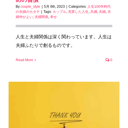
By
couple_style
|
5月 6th, 2023
|
Categories:
人生100年時代
の夫婦のカタチ
|
Tags:
カップル
,
充実した人生
,
共感
,
夫婦
,
夫
婦仲がよい
,
夫婦関係
,
幸せ
人生と夫婦関係は深く関わっています。人生は
夫婦ふたりで創るものです。
Read More
0