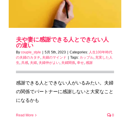
夫や妻に感謝できる人とできない人
の違い
By
couple_style
|
5月 5th, 2023
|
Categories:
人生100年時代
の夫婦のカタチ
,
夫婦のマインド
|
Tags:
カップル
,
充実した人
生
,
共感
,
夫婦
,
夫婦仲がよい
,
夫婦関係
,
幸せ
,
感謝
感謝できる人とできない人がいるみたい。夫婦
の関係でパートナーに感謝しないと大変なこと
になるかも
Read More
0