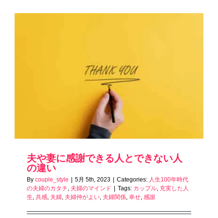
夫や妻に感謝できる人とできない人
の違い
By
couple_style
|
5月 5th, 2023
|
Categories:
人生100年時代
の夫婦のカタチ
,
夫婦のマインド
|
Tags:
カップル
,
充実した人
生
,
共感
,
夫婦
,
夫婦仲がよい
,
夫婦関係
,
幸せ
,
感謝