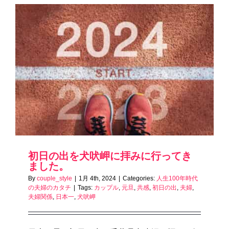
初日の出を犬吠岬に拝みに行ってき
ました。
By
couple_style
|
1月 4th, 2024
|
Categories:
人生100年時代
の夫婦のカタチ
|
Tags:
カップル
,
元旦
,
共感
,
初日の出
,
夫婦
,
夫婦関係
,
日本一
,
犬吠岬