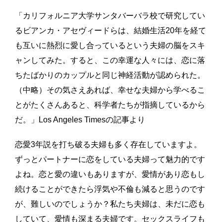
「カリフォルニア大学サンタバーバラ校で研究してい
るビアンカ・アセヴィードらは、結婚生活
20
年を経て
も互いに熱烈に愛し合っているという夫婦の脳をスキ
ャンしてみた。すると、この幸運な人々には、恋に落
ちたばかりのカップルと同じ神経活動が認められた。
（中略）その気さえあれば、幸せな夫婦から学べるこ
とがたくさんあると、科学者たちが指摘しているから
だ。」
Los Angeles Timesの記事より
恋愛3年説を打ち破る夫婦も多く存在していますよ。
ずっとパートナーに恋をしている夫婦って魅力的です
よね。恋と愛の違いもありますが、愛情があり恋もし
続けることができたら浮気や不倫も減ると思うのです
が、難しいのでしょうか？私たち夫婦は、未だに恋も
していて、愛情も深まる夫婦です。セックスライフも