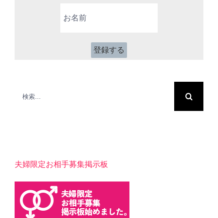
ア
お
ド
名
レ
前
ス
*
検
索
…
夫婦限定お相手募集掲示板