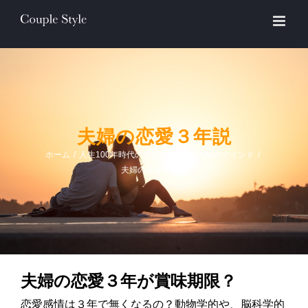
Skip
to
content
夫婦の恋愛３年説
ホーム
/
人生100年時代の夫婦のカタチ
,
夫婦のマインド
/
夫婦の恋愛３年説
夫婦の恋愛３年が賞味期限？
恋愛感情は３年で無くなるの？動物学的や、脳科学的