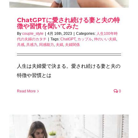
ChatGPTに愛され続ける妻と夫の特
徴や習慣を聞いてみた
By
couple_style
|
4月 16th, 2023
|
Categories:
人生100年時
代の夫婦のカタチ
|
Tags:
ChatGPT
,
カップル
,
仲のいい夫婦
,
共感
,
共感力
,
同感能力
,
夫婦
,
夫婦関係
人生は夫婦愛で決まる。愛され続ける妻と夫の
特徴や習慣とは
Read More
0