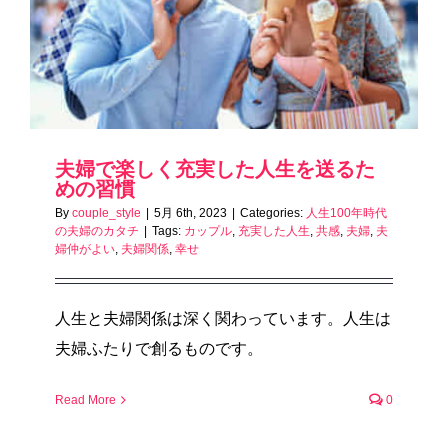
夫婦で楽しく充実した人生を送るた
めの習慣
By
couple_style
|
5月 6th, 2023
|
Categories:
人生100年時代
の夫婦のカタチ
|
Tags:
カップル
,
充実した人生
,
共感
,
夫婦
,
夫
婦仲がよい
,
夫婦関係
,
幸せ
人生と夫婦関係は深く関わっています。人生は
夫婦ふたりで創るものです。
Read More
0