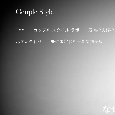
Skip
to
content
Top
カップル スタイル ラボ
最高の夫婦の
お問い合わせ
夫婦限定お相手募集掲示板
な