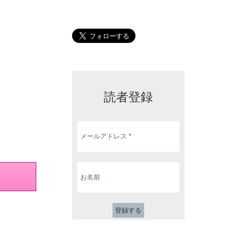
読者登録
メ
ー
ル
ア
ド
お
レ
名
ス
前
*