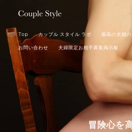
Skip
to
content
Top
カップル スタイル ラボ
最高の夫婦の
お問い合わせ
夫婦限定お相手募集掲示板
冒険心を