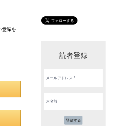
い意識を
読者登録
メ
ー
ル
ア
ド
お
レ
名
ス
前
*