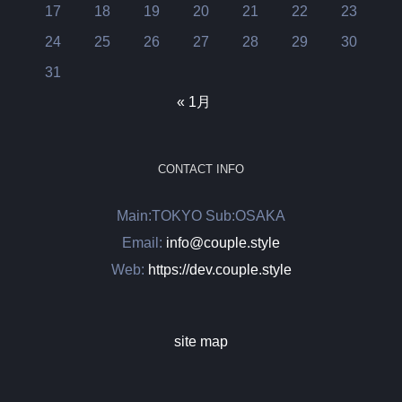
17
18
19
20
21
22
23
24
25
26
27
28
29
30
31
« 1月
CONTACT INFO
Main:TOKYO Sub:OSAKA
Email:
info@couple.style
Web:
https://dev.couple.style
site map